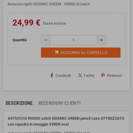
Astuccio rigido SEISMIC GREEN - VERDE di Satch.
24,99 €
Tasse incluse
remove
add
Quantità
shopping_cart
AGGIUNGI AL CARRELLO
Condividi
Twitta
Pinterest
DESCRIZIONE
RECENSIONI CLIENTI
ASTUCCIO RIGIDO satch SEISMIC GREEN pencil case ATTREZZATO
con squadra in omaggio VERDE oval