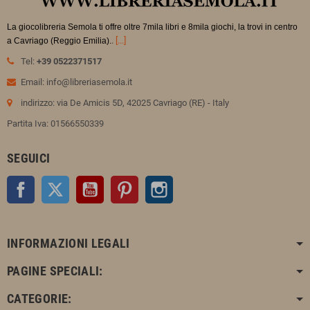
La giocolibreria Semola ti offre oltre 7mila libri e 8mila giochi, la trovi in
centro
.
[...]
a Cavriago (Reggio Emilia).
Tel:
+39 0522371517
Email: info@libreriasemola.it
indirizzo: via De Amicis 5D, 42025 Cavriago (RE) - Italy
Partita Iva: 01566550339
SEGUICI
Facebook
Twitter
YouTube
Pinterest
Instagram
INFORMAZIONI LEGALI
PAGINE SPECIALI:
CATEGORIE: