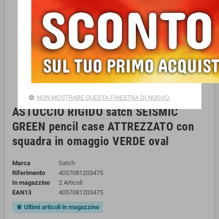
NON MOSTRARE QUESTA FINESTRA DI NUOVO.
ASTUCCIO RIGIDO satch SEISMIC
GREEN pencil case ATTREZZATO con
squadra in omaggio VERDE oval
Marca
Satch
Riferimento
4057081203475
In magazzino
2 Articoli
EAN13
4057081203475
Ultimi articoli in magazzino
notifications_active