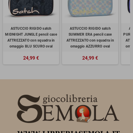
ASTUCCIO RIGIDO satch
ASTUCCIO RIGIDO satch
AS
MIDNIGHT JUNGLE pencil case
SUMMER ERA pencil case
PURP
ATTREZZATO con squadra in
ATTREZZATO con squadra in
ATT
omaggio BLU SCURO oval
omaggio AZZURRO oval
oma
24,99 €
24,99 €