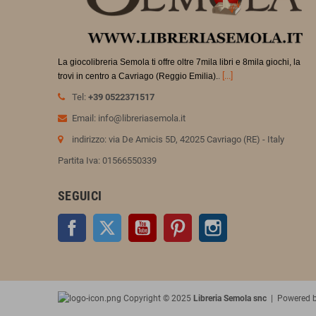
La giocolibreria Semola ti offre oltre 7mila libri e 8mila giochi, la
.
[...]
trovi in
centro a Cavriago (Reggio Emilia).
Tel:
+39 0522371517
Email: info@libreriasemola.it
indirizzo: via De Amicis 5D, 42025 Cavriago (RE) - Italy
Partita Iva: 01566550339
SEGUICI
Facebook
Twitter
YouTube
Pinterest
Instagram
Copyright © 2025
Libreria Semola snc
| Powered 