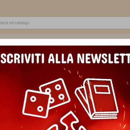
RE
GIOCATTOLI E MODELLINI
PUZZLE E COSTRUZIONI
SCUOLA E TEMPO LIBERO
ASTUCCIO scuola SATCH attrezzato BLURRY SKY pencil case OVAL con 
ASTUCCIO scuola SATCH attre
OVAL con squadra in omaggio
Marca
Satch
Riferimento
4057081203505
EAN13
4057081203505