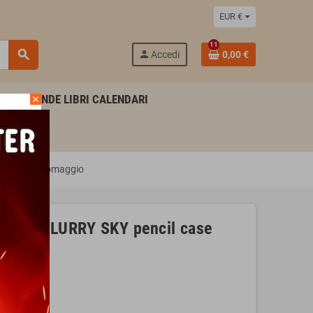
EUR €
11
search
person
Accedi
0,00 €
AGENDE LIBRI CALENDARI
close
squadra in omaggio
zzato BLURRY SKY pencil case