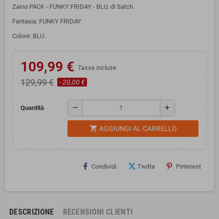
Zaino PACK - FUNKY FRIDAY - BLU, di Satch.
Fantasia: FUNKY FRIDAY.
Colore: BLU.
109,99 €
Tasse incluse
129,99 €
- 20,00 €
remove
add
Quantità
shopping_cart
AGGIUNGI AL CARRELLO
Condividi
Twitta
Pinterest
DESCRIZIONE
RECENSIONI CLIENTI