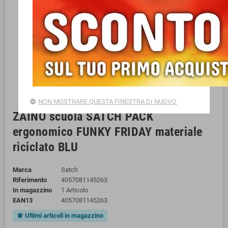
NON MOSTRARE QUESTA FINESTRA DI NUOVO.
ZAINO scuola SATCH PACK
ergonomico FUNKY FRIDAY materiale
riciclato BLU
Marca
Satch
Riferimento
4057081145263
In magazzino
1 Articolo
EAN13
4057081145263
Ultimi articoli in magazzino
notifications_active