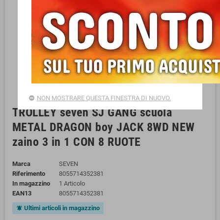
NON MOSTRARE QUESTA FINESTRA DI NUOVO.
TROLLEY seven SJ GANG scuola
METAL DRAGON boy JACK 8WD NEW
zaino 3 in 1 CON 8 RUOTE
Marca
SEVEN
Riferimento
8055714352381
In magazzino
1 Articolo
EAN13
8055714352381
Ultimi articoli in magazzino
notifications_active