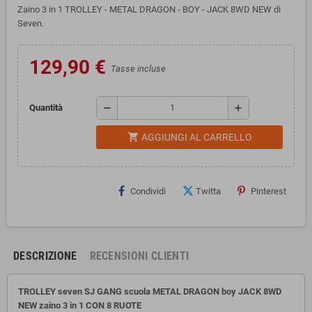
Zaino 3 in 1 TROLLEY - METAL DRAGON - BOY - JACK 8WD NEW di
Seven.
129,90 €
Tasse incluse
remove
add
Quantità
shopping_cart
AGGIUNGI AL CARRELLO
Condividi
Twitta
Pinterest
DESCRIZIONE
RECENSIONI CLIENTI
TROLLEY seven SJ GANG scuola METAL DRAGON boy JACK 8WD
NEW
zaino 3 in 1 CON 8 RUOTE