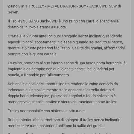
Zaino 3 in 1 TROLLEY - METAL DRAGON - BOY - JACK 8WD NEW di
Seven.
Il Trolley SJ GANG Jack-8WD è uno zaino con carrello sganciabile
dotato del nuovo sistema a 8 ruote.
Grazie alle 2 ruote anteriori puoi spingerlo senza inclinarlo, rendendo
agevoli i piccoli spostamenti in classe o quando sei seduto al banco,
mentre le 6 ruote posteriori facilitano la salita dei gradini, affrontandoli
sempre con la giusta cautela.
Lo zaino, provvisto al suo interno anche di una tasca porta borraccia, è
capiente e da riempire con quello che ti serve: libri, quaderni per
scuola, o il cambio per l'allenamento.
Schienale e spallacci imbottiti inoltre rendono lo zaino comodo da
indossare sulle spalle, mentre se lo agganci al carrello dotato di
doppia barra telescopica, protezioni angolari e fondo rinforzato è
maneggevole, stabile, pratico e sicuro da trascinare come trolley.
Trolley scomponibile con sistema a otto ruote.
Ruote anteriori che permettono di spingere il trolley senza inclinarlo
mentre le tre ruote posteriori facilitano la salita dei gradini.