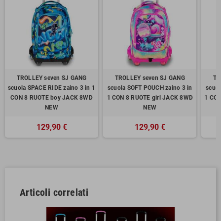
TROLLEY seven SJ GANG
TROLLEY seven SJ GANG
TR
scuola SPACE RIDE zaino 3 in 1
scuola SOFT POUCH zaino 3 in
scuol
CON 8 RUOTE boy JACK 8WD
1 CON 8 RUOTE girl JACK 8WD
1 CO
NEW
NEW
129,90 €
129,90 €
Articoli correlati