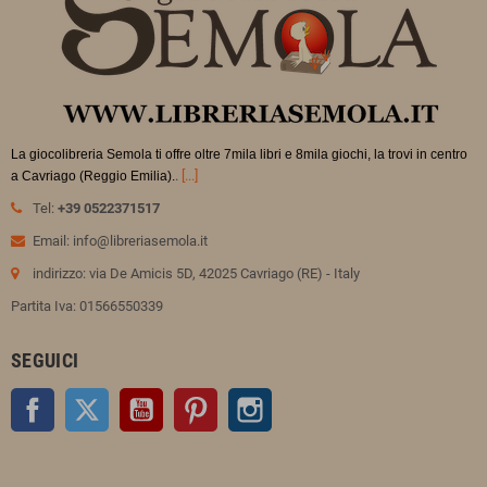
La giocolibreria Semola ti offre oltre 7mila libri e 8mila giochi, la trovi in
centro
.
[...]
a Cavriago (Reggio Emilia).
Tel:
+39 0522371517
Email: info@libreriasemola.it
indirizzo: via De Amicis 5D, 42025 Cavriago (RE) - Italy
Partita Iva: 01566550339
SEGUICI
Facebook
Twitter
YouTube
Pinterest
Instagram