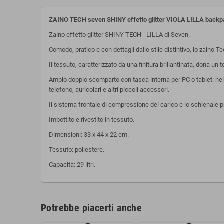
ZAINO TECH seven SHINY effetto glitter VIOLA LILLA backp
Zaino effetto glitter SHINY TECH - LILLA di Seven.
Comodo, pratico e con dettagli dallo stile distintivo, lo zaino
Il tessuto, caratterizzato da una finitura brillantinata, dona u
Ampio doppio scomparto con tasca interna per PC o tablet: nell
telefono, auricolari e altri piccoli accessori.
Il sistema frontale di compressione del carico e lo schienale p
Imbottito e rivestito in tessuto.
Dimensioni: 33 x 44 x 22 cm.
Tessuto: poliestere.
Capacità: 29 litri.
Potrebbe piacerti anche