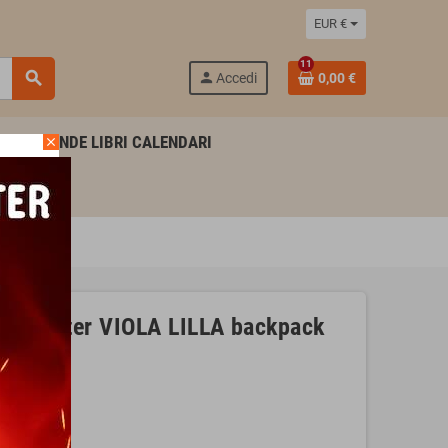
EUR €
11
search
person
Accedi
0,00 €
AGENDE LIBRI CALENDARI
close
ITRI
to glitter VIOLA LILLA backpack