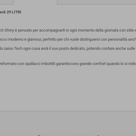
ack 29 LITRI
 Tech Shiny è pensato per accompagnarti in ogni momento della giornata con stile e
n tocco moderno e glamour, perfetto per chi vuole distinguersi con personalità anc
o zaino Tech ogni cosa avrà il suo posto dedicato, potendo contare anche sulle du
reformato con spallacci imbottiti garantiscono grande comfort quando lo si indoss