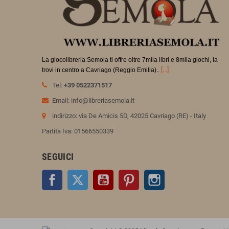
La giocolibreria Semola ti offre oltre 7mila libri e 8mila giochi, la
.
[...]
trovi in
centro a Cavriago (Reggio Emilia).
Tel:
+39 0522371517
Email: info@libreriasemola.it
indirizzo: via De Amicis 5D, 42025 Cavriago (RE) - Italy
Partita Iva: 01566550339
SEGUICI
Facebook
Twitter
YouTube
Pinterest
Instagram