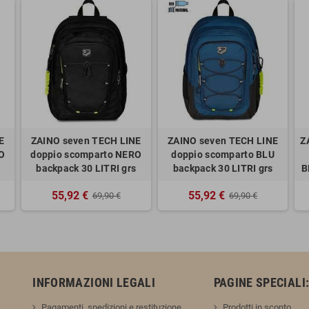
E
ZAINO seven TECH LINE
ZAINO seven TECH LINE
Z
O
doppio scomparto NERO
doppio scomparto BLU
backpack 30 LITRI grs
backpack 30 LITRI grs
B
55,92 €
55,92 €
69,90 €
69,90 €
INFORMAZIONI LEGALI
PAGINE SPECIALI
Pagamenti, spedizioni e restituzione
Prodotti in sconto