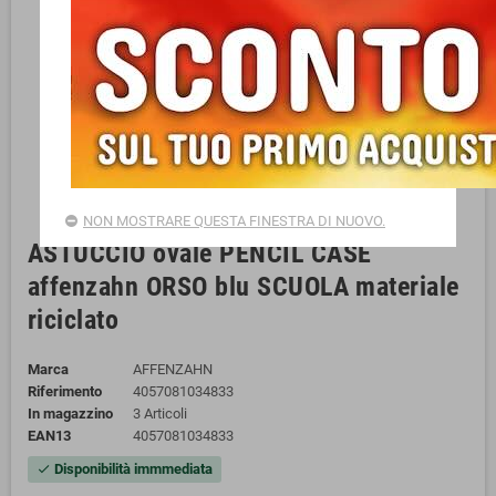
NON MOSTRARE QUESTA FINESTRA DI NUOVO.
ASTUCCIO ovale PENCIL CASE
affenzahn ORSO blu SCUOLA materiale
riciclato
Marca
AFFENZAHN
Riferimento
4057081034833
In magazzino
3 Articoli
EAN13
4057081034833
Disponibilità immmediata
check