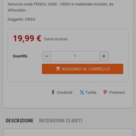
Astuccio ovale PENCIL CASE - ORSO in matetriale riciclato, da
Affenzahn.
Soggetto: ORSO.
19,99 €
Tasse incluse
remove
add
Quantità
shopping_cart
AGGIUNGI AL CARRELLO
Condividi
Twitta
Pinterest
DESCRIZIONE
RECENSIONI CLIENTI