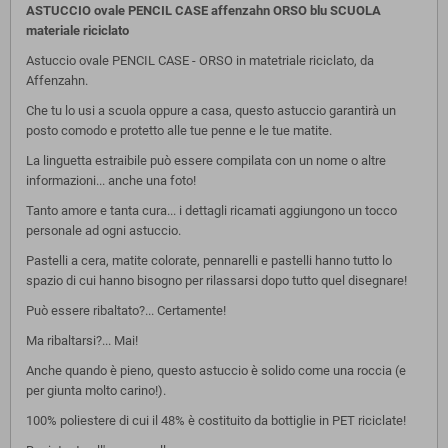
ASTUCCIO ovale PENCIL CASE affenzahn ORSO blu SCUOLA
materiale riciclato
Astuccio ovale PENCIL CASE - ORSO in matetriale riciclato, da
Affenzahn.
Che tu lo usi a scuola oppure a casa, questo astuccio garantirà un
posto comodo e protetto alle tue penne e le tue matite.
La linguetta estraibile può essere compilata con un nome o altre
informazioni... anche una foto!
T
anto amore e tanta cura... i dettagli ricamati aggiungono un tocco
personale ad ogni astuccio.
Pastelli a cera, matite colorate, pennarelli e pastelli hanno tutto lo
spazio di cui hanno bisogno per rilassarsi dopo tutto quel disegnare!
Può essere ribaltato?... Certamente!
Ma ribaltarsi?... Mai!
Anche quando è pieno, questo astuccio è solido come una roccia (e
per giunta molto carino!).
100% poliestere di cui il 48% è costituito da bottiglie in PET riciclate!