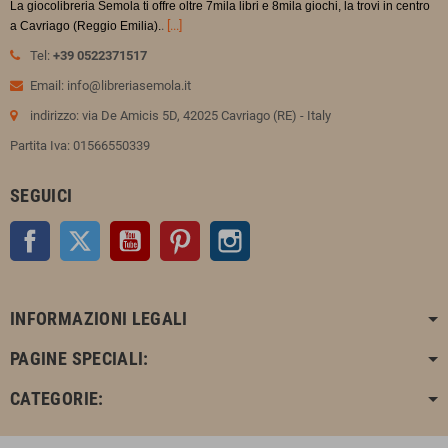
La giocolibreria Semola ti offre oltre 7mila libri e 8mila giochi, la trovi in
centro
.
[...]
a Cavriago (Reggio Emilia).
Tel:
+39 0522371517
Email: info@libreriasemola.it
indirizzo: via De Amicis 5D, 42025 Cavriago (RE) - Italy
Partita Iva: 01566550339
SEGUICI
Facebook
Twitter
YouTube
Pinterest
Instagram
INFORMAZIONI LEGALI
PAGINE SPECIALI:
CATEGORIE: