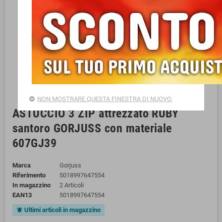
NON MOSTRARE QUESTA FINESTRA DI NUOVO.
ASTUCCIO 3 ZIP attrezzato RUBY
santoro GORJUSS con materiale
607GJ39
Marca
Gorjuss
Riferimento
5018997647554
In magazzino
2 Articoli
EAN13
5018997647554
Ultimi articoli in magazzino
notifications_active