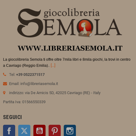
La giocolibreria Semola ti offre oltre 7mila libri e 8mila giochi, la trovi in
centro
.
[...]
a Cavriago (Reggio Emilia).
Tel:
+39 0522371517
Email: info@libreriasemola.it
indirizzo: via De Amicis 5D, 42025 Cavriago (RE) - Italy
Partita Iva: 01566550339
SEGUICI
Facebook
Twitter
YouTube
Pinterest
Instagram