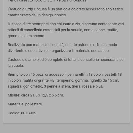
Pencil case ASTUCCIO 3 ZIP - RUBY di Gorjuss.
L'astuccio 3 zip Gorjuss è un pratico e colorato accessorio scolastico
caratterizzato da un design iconico.
Dispone di tre scomparti con chiusura a zip, ciascuno contenente vari
articoli di cancelleria essenziali per la scuola, come penne, matite,
gomme e altro ancora.
Realizzato con materiali di qualità, questo astuccio offre un modo
divertente e educativo per organizzare il materiale scolastico.
L'astuccio è ampio ed è completo di tutta la cancelleria necessaria per
la scuola.
Riempito con 45 pezzi di accessori: pennarelli in 18 colori, pastelli 18
in colori, matita di grafite HB, temperino, gomma, righello da 15 cm,
squadra, goniometro, 3 penne a sfera, (nera, rossa e blu).
Misure: circa 21,5 x 12,5 x 6,5 cm.
Materiale: poliestere.
Codice: 607GJ39