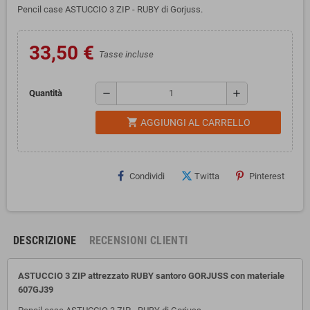
Pencil case ASTUCCIO 3 ZIP - RUBY di Gorjuss.
33,50 €
Tasse incluse
remove
add
Quantità
shopping_cart
AGGIUNGI AL CARRELLO
Condividi
Twitta
Pinterest
DESCRIZIONE
RECENSIONI CLIENTI
ASTUCCIO 3 ZIP attrezzato RUBY santoro GORJUSS con materiale
607GJ39