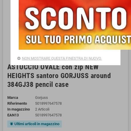
NON MOSTRARE QUESTA FINESTRA DI NUOVO.
ASTUCCIO OVALE con zip NEW
HEIGHTS santoro GORJUSS around
384GJ38 pencil case
Marca
Gorjuss
Riferimento
5018997647578
In magazzino
2 Articoli
EAN13
5018997647578
Ultimi articoli in magazzino
notifications_active