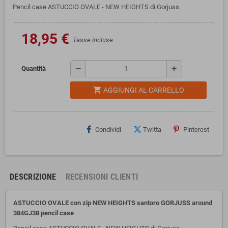
Pencil case ASTUCCIO OVALE - NEW HEIGHTS di Gorjuss.
18,95 €
Tasse incluse
remove
add
Quantità
shopping_cart
AGGIUNGI AL CARRELLO
Condividi
Twitta
Pinterest
DESCRIZIONE
RECENSIONI CLIENTI
ASTUCCIO OVALE con zip NEW HEIGHTS santoro GORJUSS
around
384GJ38 pencil case