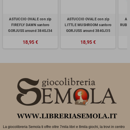
ASTUCCIO OVALE con zip
ASTUCCIO OVALE con zip
AS
FIREFLY DAWN santoro
LITTLE MUSHROOM santoro
RUBY 
GORJUSS around 384GJ34
GORJUSS around 384GJ35
18,95 €
18,95 €
La giocolibreria Semola ti offre oltre 7mila libri e 8mila giochi, la trovi in
centro