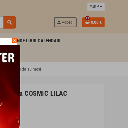
EUR €
11
search
person
Accedi
0,00 €
AGENDE LIBRI CALENDARI
close
ale LEGAMI da 13 mesi
27 lilla COSMIC LILAC
i