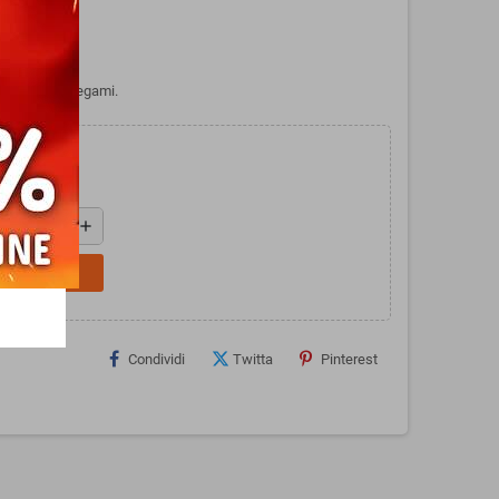
 LILAC di Legami.
add
L CARRELLO
Condividi
Twitta
Pinterest