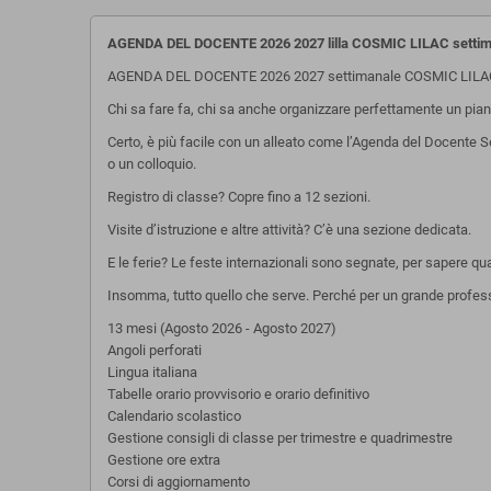
AGENDA DEL DOCENTE 2026 2027 lilla COSMIC LILAC settim
AGENDA DEL DOCENTE 2026 2027 settimanale COSMIC LILAC
Chi sa fare fa, chi sa anche organizzare perfettamente un pian
Certo, è più facile con un alleato come l’Agenda del Docente 
o un colloquio.
Registro di classe? Copre fino a 12 sezioni.
Visite d’istruzione e altre attività? C’è una sezione dedicata.
E le ferie? Le feste internazionali sono segnate, per sapere quan
Insomma, tutto quello che serve. Perché per un grande profe
13 mesi (Agosto 2026 - Agosto 2027)
Angoli perforati
Lingua italiana
Tabelle orario provvisorio e orario definitivo
Calendario scolastico
Gestione consigli di classe per trimestre e quadrimestre
Gestione ore extra
Corsi di aggiornamento