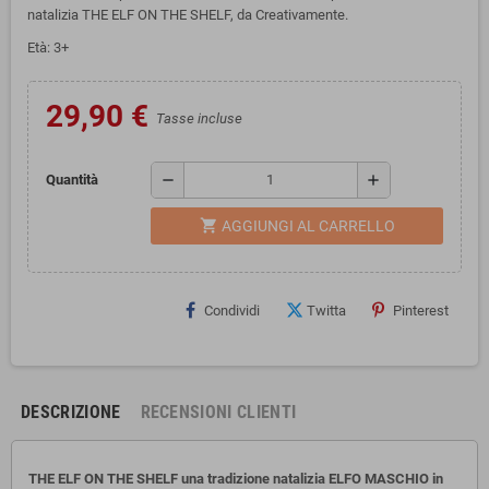
natalizia THE ELF ON THE SHELF, da Creativamente.
Età: 3+
29,90 €
Tasse incluse
remove
add
Quantità
shopping_cart
AGGIUNGI AL CARRELLO
Condividi
Twitta
Pinterest
DESCRIZIONE
RECENSIONI CLIENTI
THE ELF ON THE SHELF una tradizione natalizia ELFO MASCHIO in