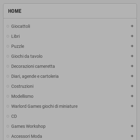
HOME
Giocattoli
add
Libri
add
Puzzle
add
Giochi da tavolo
add
Decorazioni cameretta
add
Diari, agende e cartoleria
add
Costruzioni
add
Modellismo
add
Warlord Games giochi di miniature
add
CD
Games Workshop
add
Accessori Moda
add