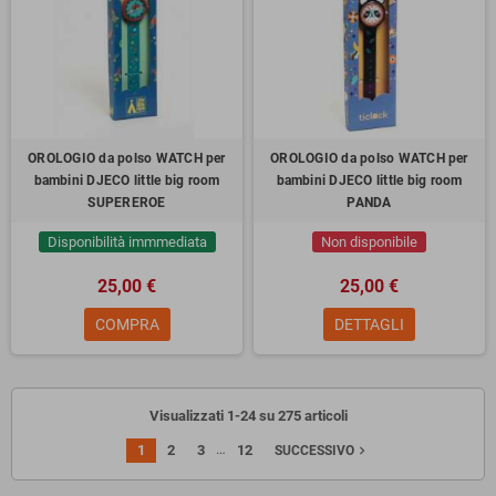
OROLOGIO da polso WATCH per
OROLOGIO da polso WATCH per
bambini DJECO little big room
bambini DJECO little big room
SUPEREROE
PANDA
Disponibilità immmediata
Non disponibile
25,00 €
25,00 €
COMPRA
DETTAGLI
Visualizzati 1-24 su 275 articoli
…
1
2
3
12
navigate_next
SUCCESSIVO