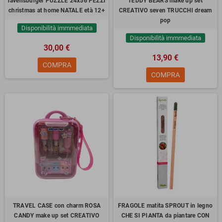
ravensburger PUZZLE 24x56 PEZZI
TEDDY BEARS make up set
christmas at home NATALE età 12+
CREATIVO seven TRUCCHI dream
pop
Disponibilità immmediata
Disponibilità immmediata
30,00 €
13,90 €
COMPRA
COMPRA
TRAVEL CASE con charm ROSA
FRAGOLE matita SPROUT in legno
CANDY make up set CREATIVO
CHE SI PIANTA da piantare CON