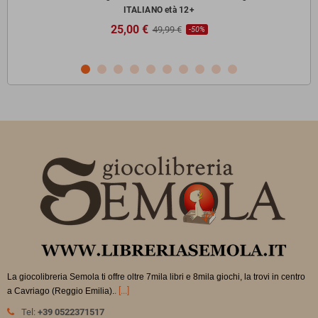
ITALIANO età 12+
25,00 €
49,99 €
-50%
La giocolibreria Semola ti offre oltre 7mila libri e 8mila giochi, la trovi in
centro
.
[...]
a Cavriago (Reggio Emilia).
Tel:
+39 0522371517