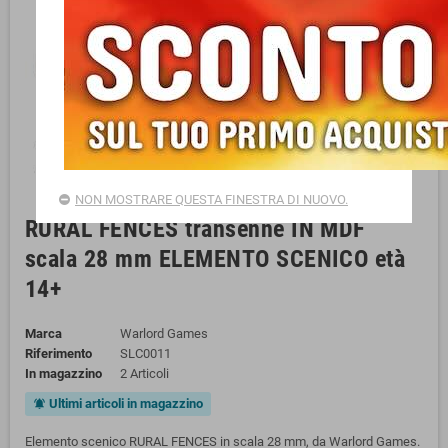
NON MOSTRARE QUESTA FINESTRA DI NUOVO.
RURAL FENCES transenne IN MDF
scala 28 mm ELEMENTO SCENICO età
14+
Marca
Warlord Games
Riferimento
SLC0011
In magazzino
2 Articoli
Ultimi articoli in magazzino
notifications_active
Elemento scenico RURAL FENCES in scala 28 mm, da Warlord Games.