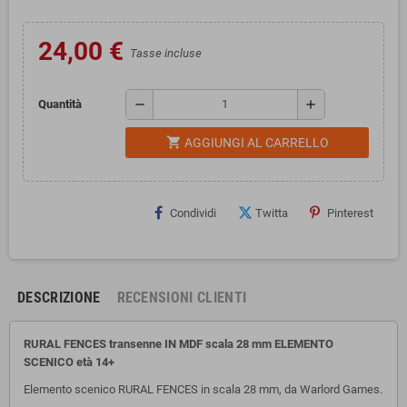
24,00 €
Tasse incluse
remove
add
Quantità
shopping_cart
AGGIUNGI AL CARRELLO
Condividi
Twitta
Pinterest
DESCRIZIONE
RECENSIONI CLIENTI
RURAL FENCES transenne IN MDF scala 28 mm ELEMENTO
SCENICO età 14+
Elemento scenico RURAL FENCES in scala 28 mm, da Warlord Games.