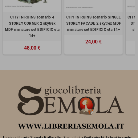
CITY IN RUINS scenario 4
CITY IN RUINS scenario SINGLE
CITY 
STOREY CORNER 2 skytrex
STOREY FACADE 2 skytrex MDF
STO
MDF miniature set EDIFICIO età
miniature set EDIFICIO età 14+
sky
14+
24,00 €
48,00 €
La giocolibreria Semola ti offre oltre 7mila libri e 8mila giochi, la trovi in
centro