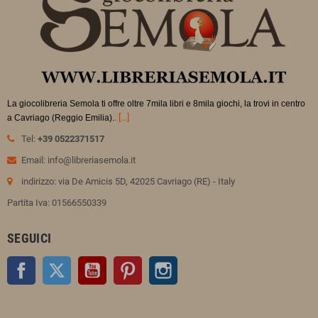
La giocolibreria Semola ti offre oltre 7mila libri e 8mila giochi, la trovi in
centro
.
[...]
a Cavriago (Reggio Emilia).
Tel:
+39 0522371517
Email: info@libreriasemola.it
indirizzo: via De Amicis 5D, 42025 Cavriago (RE) - Italy
Partita Iva: 01566550339
SEGUICI
Facebook
Twitter
YouTube
Pinterest
Instagram