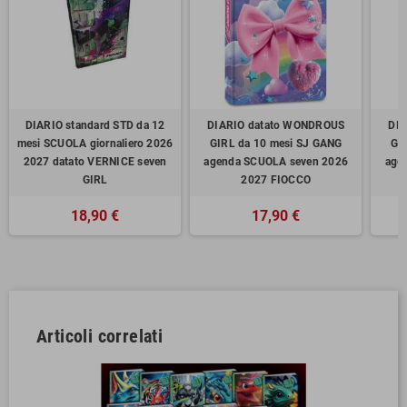
DIARIO standard STD da 12
DIARIO datato WONDROUS
DIA
mesi SCUOLA giornaliero 2026
GIRL da 10 mesi SJ GANG
GI
2027 datato VERNICE seven
agenda SCUOLA seven 2026
age
GIRL
2027 FIOCCO
18,90 €
17,90 €
Articoli correlati