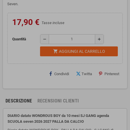
Seven.
17,90 €
Tasse incluse
remove
add
Quantità
shopping_cart
AGGIUNGI AL CARRELLO
Condividi
Twitta
Pinterest
DESCRIZIONE
RECENSIONI CLIENTI
DIARIO datato WONDROUS BOY da 10 mesi SJ GANG agenda
SCUOLA seven 2026 2027 PALLA DA CALCIO