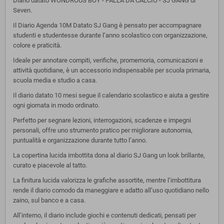
Diario datato WONDROUS BOY - PALLA DA CALCIO - SJ GANG di
Seven.
Il Diario Agenda 10M Datato SJ Gang è pensato per accompagnare
studenti e studentesse durante l’anno scolastico con organizzazione,
colore e praticità.
Ideale per annotare compiti, verifiche, promemoria, comunicazioni e
attività quotidiane, è un accessorio indispensabile per scuola primaria,
scuola media e studio a casa.
Il diario datato 10 mesi segue il calendario scolastico e aiuta a gestire
ogni giornata in modo ordinato.
Perfetto per segnare lezioni, interrogazioni, scadenze e impegni
personali, offre uno strumento pratico per migliorare autonomia,
puntualità e organizzazione durante tutto l’anno.
La copertina lucida imbottita dona al diario SJ Gang un look brillante,
curato e piacevole al tatto.
La finitura lucida valorizza le grafiche assortite, mentre l’imbottitura
rende il diario comodo da maneggiare e adatto all’uso quotidiano nello
zaino, sul banco e a casa.
All’interno, il diario include giochi e contenuti dedicati, pensati per