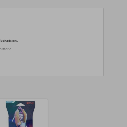
llezionismo.
o storie.