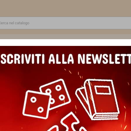
RE
GIOCATTOLI E MODELLINI
PUZZLE E COSTRUZIONI
SCUOLA E TEMPO LIBERO
K POP DEMON HUNTERS collectible trading card ENERGY EDITION COLTELL
K POP DEMON HUNTERS collect
EDITION COLTELLI booster box 
Marca
KAYOU
Riferimento
6937187415614COLTELLI
In magazzino
20 Articoli