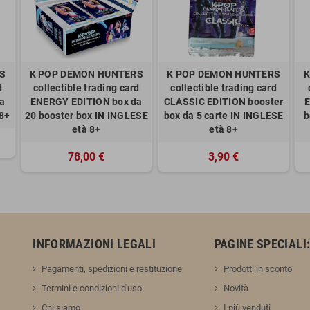
RS
K POP DEMON HUNTERS
K POP DEMON HUNTERS
K
d
collectible trading card
collectible trading card
a
ENERGY EDITION box da
CLASSIC EDITION booster
E
 8+
20 booster box IN INGLESE
box da 5 carte IN INGLESE
b
età 8+
età 8+
78,00 €
3,90 €
INFORMAZIONI LEGALI
PAGINE SPECIALI
Pagamenti, spedizioni e restituzione
Prodotti in sconto
Termini e condizioni d'uso
Novità
Chi siamo
I più venduti