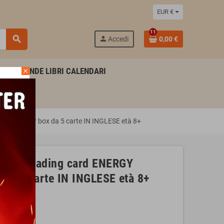
EUR €
11
search
person
Accedi
0,00 €
AGENDE LIBRI CALENDARI
close
I booster box da 5 carte IN INGLESE età 8+
ible trading card ENERGY
da 5 carte IN INGLESE età 8+