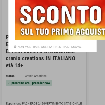
PACK EROE 2 espansione per
EMBERLEAF gioco da tavolo
NON MOSTRARE QUESTA FINESTRA DI NUOVO.
DIVERTIMENTO STAGIONALE
cranio creations IN ITALIANO
età 14+
Marca
Cranio Creations
preordina ora - preorder now
check
Espansione PACK EROE 2 - DIVERTIMENTO STAGIONALE