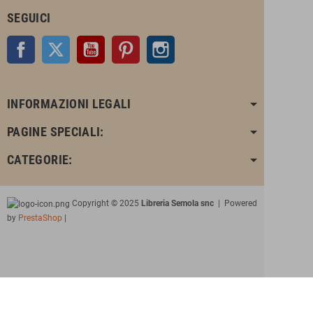
SEGUICI
Facebook
Twitter
YouTube
Pinterest
Instagram
INFORMAZIONI LEGALI
PAGINE SPECIALI:
CATEGORIE:
Copyright © 2025
Libreria Semola snc
| Powered
by
PrestaShop
|