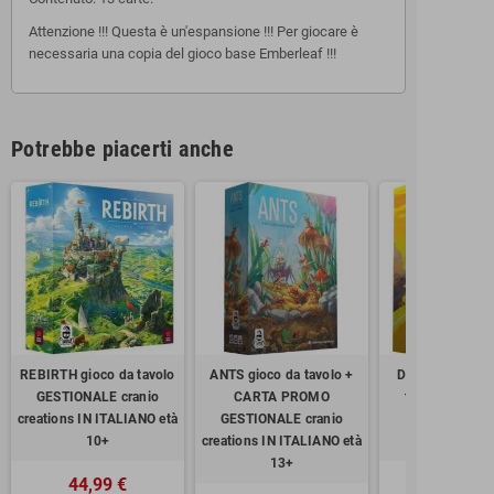
Attenzione !!! Questa è un'espansione !!! Per giocare è
necessaria una copia del gioco base Emberleaf !!!
Potrebbe piacerti anche
REBIRTH gioco da tavolo
ANTS gioco da tavolo +
DIRT & DUST gi
GESTIONALE cranio
CARTA PROMO
tavolo GESTI
creations IN ITALIANO età
GESTIONALE cranio
cranio creatio
10+
creations IN ITALIANO età
ITALIANO età
13+
44,99 €
59,99 