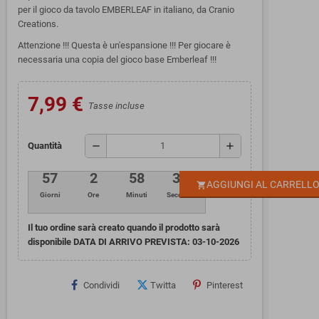
per il gioco da tavolo EMBERLEAF in italiano, da Cranio
Creations.
Attenzione !!! Questa è un'espansione !!! Per giocare è
necessaria una copia del gioco base Emberleaf !!!
7,99 €
Tasse incluse
remove
add
Quantità
57
2
58
31
AGGIUNGI AL CARRELL
shopping_cart
Giorni
Ore
Minuti
Secondi
Il tuo ordine sarà creato quando il prodotto sarà
disponibile DATA DI ARRIVO PREVISTA:
03-10-2026
Condividi
Twitta
Pinterest