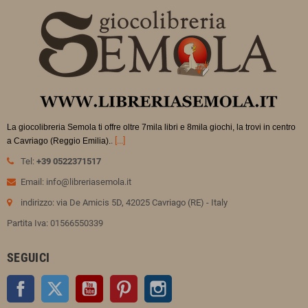
La giocolibreria Semola ti offre oltre 7mila libri e 8mila giochi, la trovi in
centro
.
[...]
a Cavriago (Reggio Emilia).
Tel:
+39 0522371517
Email: info@libreriasemola.it
indirizzo: via De Amicis 5D, 42025 Cavriago (RE) - Italy
Partita Iva: 01566550339
SEGUICI
Facebook
Twitter
YouTube
Pinterest
Instagram