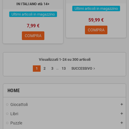
IN ITALIANO età 14+
Ultimi articoli in magazzino
Ultimi articoli in magazzino
59,99 €
7,99 €
COMPRA
COMPRA
Visualizzati 1-24 su 300 articoli
…
1
2
3
13
navigate_next
SUCCESSIVO
HOME
Giocattoli
add
Libri
add
Puzzle
add