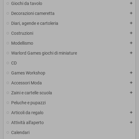
Giochi da tavolo
add
Decorazioni cameretta
add
Diari, agende e cartoleria
add
Costruzioni
add
Modellismo
add
Warlord Games giochi di miniature
add
CD
Games Workshop
add
Accessori Moda
add
Zaini e cartelle scuola
add
Peluche e pupazzi
Articoli da regalo
add
Attività all'aperto
add
Calendari