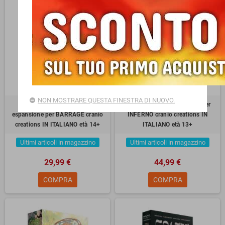
NON MOSTRARE QUESTA FINESTRA DI NUOVO.
THE CHINA CHALLENGE
INFERNO 1348 espansione per
espansione per BARRAGE cranio
INFERNO cranio creations IN
creations IN ITALIANO età 14+
ITALIANO età 13+
Ultimi articoli in magazzino
Ultimi articoli in magazzino
29,99 €
44,99 €
COMPRA
COMPRA