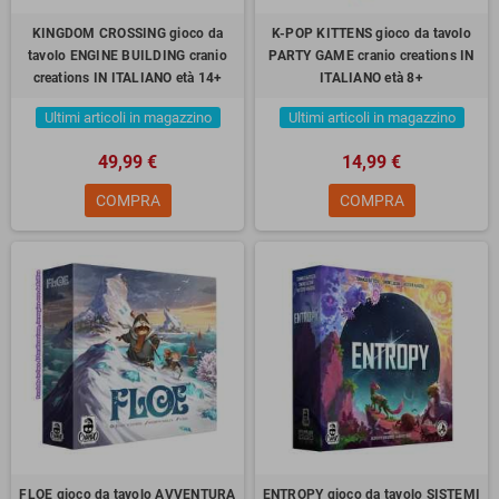
KINGDOM CROSSING gioco da
K-POP KITTENS gioco da tavolo
tavolo ENGINE BUILDING cranio
PARTY GAME cranio creations IN
creations IN ITALIANO età 14+
ITALIANO età 8+
Ultimi articoli in magazzino
Ultimi articoli in magazzino
49,99 €
14,99 €
COMPRA
COMPRA
FLOE gioco da tavolo AVVENTURA
ENTROPY gioco da tavolo SISTEMI