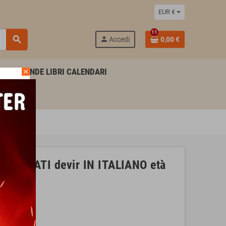
EUR €
11
search
person
Accedi
0,00 €
AGENDE LIBRI CALENDARI
close
lo PIRATI devir IN ITALIANO età