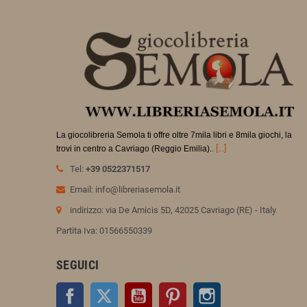
La giocolibreria Semola ti offre oltre 7mila libri e 8mila giochi, la
.
[...]
trovi in
centro a Cavriago (Reggio Emilia).
Tel:
+39 0522371517
Email: info@libreriasemola.it
indirizzo: via De Amicis 5D, 42025 Cavriago (RE) - Italy
Partita Iva: 01566550339
SEGUICI
Facebook
Twitter
YouTube
Pinterest
Instagram