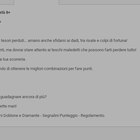
età 8+
+
 tesori perduti… amano anche sfidarsi ai dadi, tra risate e colpi di fortuna!
nti, ma dovrai stare attento ai teschi maledetti che possono farti perdere tutto!
a tua scorreria.
ando di ottenere le migliori combinazioni per fare punti.
er guadagnare ancora di più?
ette mari!
ttoni Doblone e Diamante - Segnalini Punteggio - Regolamento.