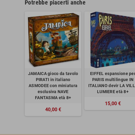
Potrebbe piacerti anche
JAMAICA gioco da tavolo
EIFFEL espansione pe
PIRATI in italiano
PARIS multilingue IN
ASMODEE con miniatura
ITALIANO devir LA VIL
esclusiva NAVE
LUMIERE età 8+
FANTASMA età 8+
15,00 €
40,00 €