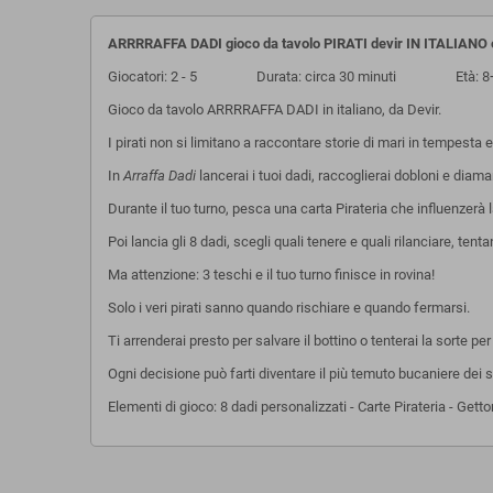
ARRRRAFFA DADI gioco da tavolo PIRATI devir IN ITALIANO 
Giocatori: 2 - 5 Durata: circa 30 minuti Età: 8
Gioco da tavolo ARRRRAFFA DADI in italiano, da Devir.
I pirati non si limitano a raccontare storie di mari in tempesta e
In
Arraffa Dadi
lancerai i tuoi dadi, raccoglierai dobloni e diama
Durante il tuo turno, pesca una carta Pirateria che influenzerà l
Poi lancia gli 8 dadi, scegli quali tenere e quali rilanciare, tent
Ma attenzione: 3 teschi e il tuo turno finisce in rovina!
Solo i veri pirati sanno quando rischiare e quando fermarsi.
Ti arrenderai presto per salvare il bottino o tenterai la sorte p
Ogni decisione può farti diventare il più temuto bucaniere dei s
Elementi di gioco: 8 dadi personalizzati - Carte Pirateria - Ge