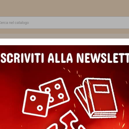
RE
GIOCATTOLI E MODELLINI
PUZZLE E COSTRUZIONI
SCUOLA E TEMPO LIBERO
ARRRRAFFA DADI gioco da tavolo PIRATI devir IN ITALIANO età 8+
ARRRRAFFA DADI gioco da tavo
8+
Marca
DEVIR
Riferimento
8058801790042
EAN13
8058801790042