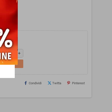
tà: 8+
add
L CARRELLO
Condividi
Twitta
Pinterest