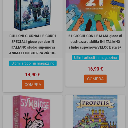
BULLONI GIORNALI E CORPI
21 GIOCHI CON LE MANI gioco di
SPECIALI gioco per due IN
destrezza e abilità IN ITALIANO
ITALIANO studio supernova
studio supernova VELOCE età 8+
ANIMALI IN GUERRA età 10+
Ultimi articoli in magazzino
Ultimi articoli in magazzino
16,90 €
14,90 €
COMPRA
COMPRA