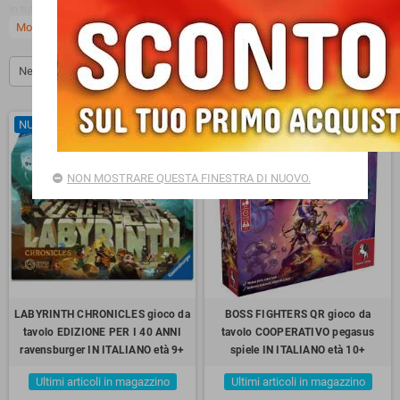
in tutta Italia.
Mostra di più
expand_more
Non sai quale gioco scegliere per tutta la famiglia? Contattaci, siamo qui per
aiutarti.
New products first
FILTRO
NUOVO
NUOVO
NON MOSTRARE QUESTA FINESTRA DI NUOVO.
LABYRINTH CHRONICLES gioco da
BOSS FIGHTERS QR gioco da
tavolo EDIZIONE PER I 40 ANNI
tavolo COOPERATIVO pegasus
ravensburger IN ITALIANO età 9+
spiele IN ITALIANO età 10+
Ultimi articoli in magazzino
Ultimi articoli in magazzino