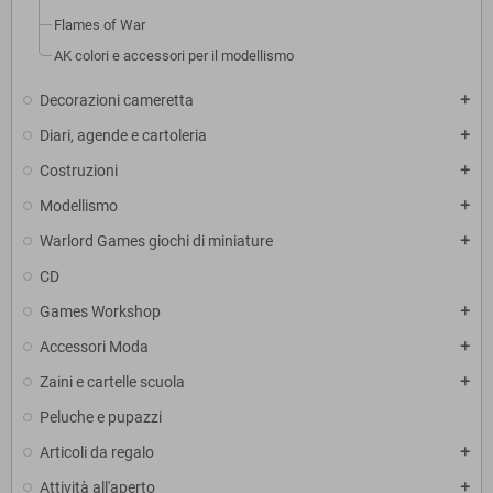
Flames of War
AK colori e accessori per il modellismo
Decorazioni cameretta
add
Diari, agende e cartoleria
add
Costruzioni
add
Modellismo
add
Warlord Games giochi di miniature
add
CD
Games Workshop
add
Accessori Moda
add
Zaini e cartelle scuola
add
Peluche e pupazzi
Articoli da regalo
add
Attività all'aperto
add