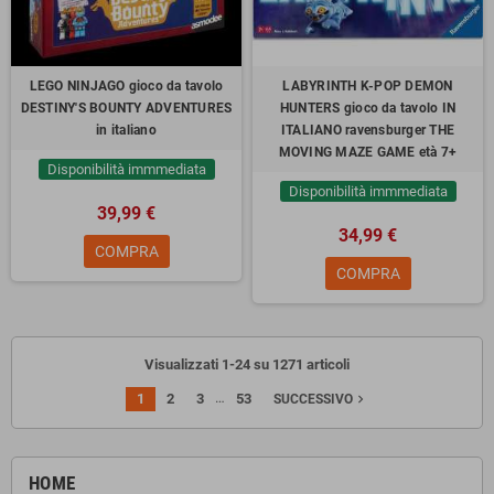
LEGO NINJAGO gioco da tavolo
LABYRINTH K-POP DEMON
DESTINY'S BOUNTY ADVENTURES
HUNTERS gioco da tavolo IN
in italiano
ITALIANO ravensburger THE
MOVING MAZE GAME età 7+
Disponibilità immmediata
Disponibilità immmediata
39,99 €
34,99 €
COMPRA
COMPRA
Visualizzati 1-24 su 1271 articoli
…
1
2
3
53
navigate_next
SUCCESSIVO
HOME