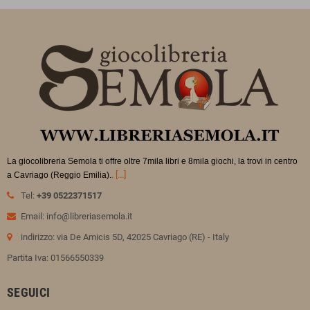
La giocolibreria Semola ti offre oltre 7mila libri e 8mila giochi, la trovi in
centro
.
[...]
a Cavriago (Reggio Emilia).
Tel:
+39 0522371517
Email: info@libreriasemola.it
indirizzo: via De Amicis 5D, 42025 Cavriago (RE) - Italy
Partita Iva: 01566550339
SEGUICI