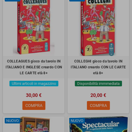
COLLEAGUES gioco da tavolo IN
COLLEGHI gioco da tavolo IN
ITALIANO E INGLESE creardo CON
ITALIANO creardo CON LE CARTE
LE CARTE età 8+
età 8+
Ultimi articoli in magazzino
Disponibilità immmediata
30,00 €
20,00 €
COMPRA
COMPRA
NUOVO
NUOVO