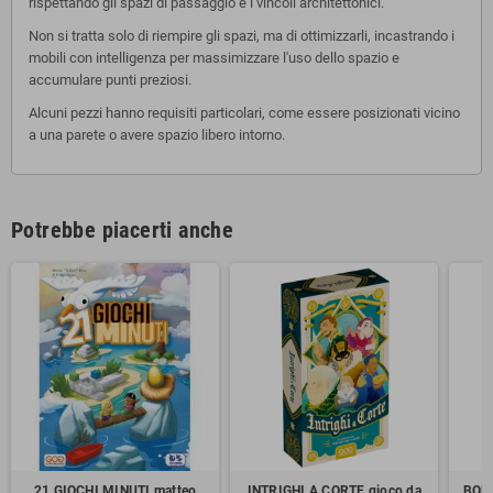
rispettando gli spazi di passaggio e i vincoli architettonici.
Non si tratta solo di riempire gli spazi, ma di ottimizzarli, incastrando i
mobili con intelligenza per massimizzare l'uso dello spazio e
accumulare punti preziosi.
Alcuni pezzi hanno requisiti particolari, come essere posizionati vicino
a una parete o avere spazio libero intorno.
Potrebbe piacerti anche
21 GIOCHI MINUTI matteo
INTRIGHI A CORTE gioco da
BORE