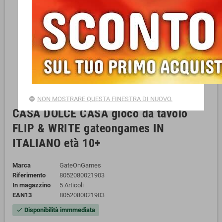
NON MOSTRARE QUESTA FINESTRA DI NUOVO.
CASA DOLCE CASA gioco da tavolo
FLIP & WRITE gateongames IN
ITALIANO età 10+
Marca
GateOnGames
Riferimento
8052080021903
In magazzino
5 Articoli
EAN13
8052080021903
Disponibilità immmediata
check