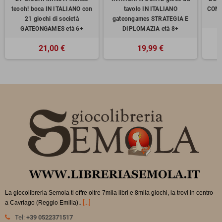
teooh! boca IN ITALIANO con
tavolo IN ITALIANO
CONT
21 giochi di società
gateongames STRATEGIA E
GATEONGAMES età 6+
DIPLOMAZIA età 8+
21,00 €
19,99 €
La giocolibreria Semola ti offre oltre 7mila libri e 8mila giochi, la trovi in
centro
.
[...]
a Cavriago (Reggio Emilia).
Tel:
+39 0522371517