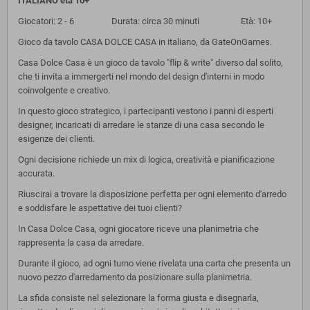
ITALIANO età 10+
Giocatori: 2 - 6 Durata: circa 30 minuti Età: 10+
Gioco da tavolo CASA DOLCE CASA in italiano, da GateOnGames.
Casa Dolce Casa è un gioco da tavolo "flip & write" diverso dal solito,
che ti invita a immergerti nel mondo del design d'interni in modo
coinvolgente e creativo.
In questo gioco strategico, i partecipanti vestono i panni di esperti
designer, incaricati di arredare le stanze di una casa secondo le
esigenze dei clienti.
Ogni decisione richiede un mix di logica, creatività e pianificazione
accurata.
Riuscirai a trovare la disposizione perfetta per ogni elemento d'arredo
e soddisfare le aspettative dei tuoi clienti?
In Casa Dolce Casa, ogni giocatore riceve una planimetria che
rappresenta la casa da arredare.
Durante il gioco, ad ogni turno viene rivelata una carta che presenta un
nuovo pezzo d'arredamento da posizionare sulla planimetria.
La sfida consiste nel selezionare la forma giusta e disegnarla,