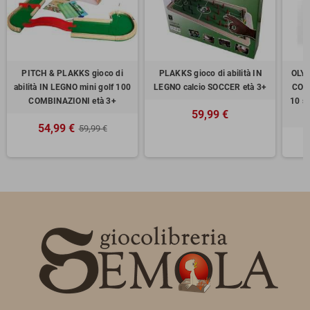
PITCH & PLAKKS gioco di
PLAKKS gioco di abilità IN
OLYM
abilità IN LEGNO mini golf 100
LEGNO calcio SOCCER età 3+
COM
COMBINAZIONI età 3+
10 s
59,99 €
54,99 €
59,99 €