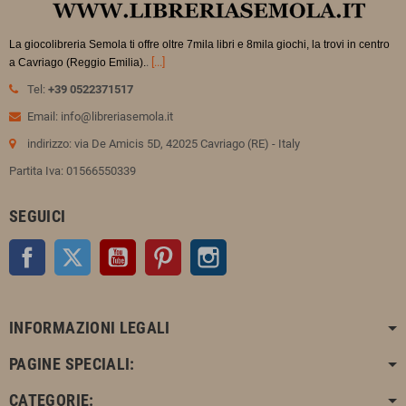
La giocolibreria Semola ti offre oltre 7mila libri e 8mila giochi, la trovi in
centro
.
[...]
a Cavriago (Reggio Emilia).
Tel:
+39 0522371517
Email: info@libreriasemola.it
indirizzo: via De Amicis 5D, 42025 Cavriago (RE) - Italy
Partita Iva: 01566550339
SEGUICI
Facebook
Twitter
YouTube
Pinterest
Instagram
INFORMAZIONI LEGALI
PAGINE SPECIALI:
CATEGORIE: