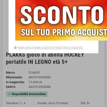
NON MOSTRARE QUESTA FINESTRA DI NUOVO.
PLAKKS gioco di abilità HOCKEY
portatile IN LEGNO età 5+
Marca
PLAKKS
Riferimento
8437019509088
In magazzino
12 Articoli
EAN13
8437019509088
Disponibilità immmediata
check
Giocatori: 2 - 4 Dura
ta: circa 15 minuti Età: 5+