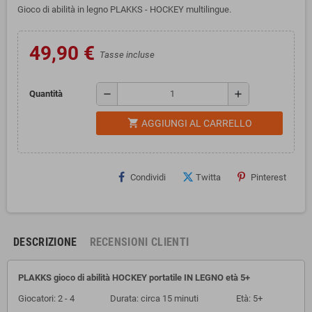
Gioco di abilità in legno PLAKKS - HOCKEY multilingue.
49,90 €
Tasse incluse
remove
add
Quantità
shopping_cart
AGGIUNGI AL CARRELLO
Condividi
Twitta
Pinterest
DESCRIZIONE
RECENSIONI CLIENTI
PLAKKS gioco di abilità
HOCKEY portatile
IN LEGNO età 5+
Giocatori: 2 - 4 Dura
ta: circa 15 minuti Età: 5+