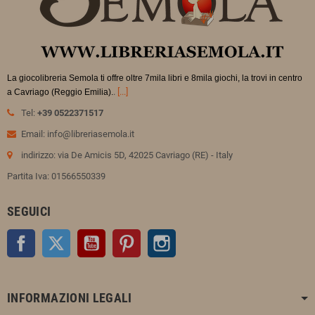
La giocolibreria Semola ti offre oltre 7mila libri e 8mila giochi, la trovi in
centro
.
[...]
a Cavriago (Reggio Emilia).
Tel:
+39 0522371517
Email: info@libreriasemola.it
indirizzo: via De Amicis 5D, 42025 Cavriago (RE) - Italy
Partita Iva: 01566550339
SEGUICI
Facebook
Twitter
YouTube
Pinterest
Instagram
INFORMAZIONI LEGALI