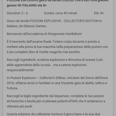
POZIONI ESPLOSIVE gioco da tavolo COLLECTOR'S EDITION ghenos
games IN ITALIANO età 8+
Giocatori: 2 - 6 Durata: circa 45 minuti Età: 8+
Gioco da tavolo POZIONI ESPLOSIVE - COLLECTOR'S EDITION in
italiano, da Ghenos Games.
Benvenuto all’Accademia di Stregoneria Horribilium!
È il momento dell’esame finale: l’intero corpo docente è pronto a
mettere alla prova la tua maestria nella preparazione delle pozioni con
il più completo libro di ricette magiche mai esistito.
Raccogli ingredienti, scatena esplosioni e dimostra di essere il più
abile apprendista della scuola… ma scatena esplosioni
responsabilmente!
In Pozioni Esplosive – Collector’s Edition, vincitore del Gioco dell’Anno
2016, sfiderai amici e familiari in una frizzante gara di abilità, tattica e
fortuna.
Raccogli le biglie ingrediente dal dispenser, completa le tue pozioni
alchemiche e bevile per scatenare potenti effetti che ti aiuteranno a
ottenere più punti.
Questa edizione da collezione riunisce il gioco base e le sue due