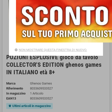
NON MOSTRARE QUESTA FINESTRA DI NUOVO.
POZIONI ESPLOSIVE gioco da tavolo
COLLECTOR'S EDITION ghenos games
IN ITALIANO età 8+
Marca
Ghenos Games
Riferimento
8033609533527
In magazzino
1 Articolo
EAN13
8033609533527
Ultimi articoli in magazzino
notifications_active