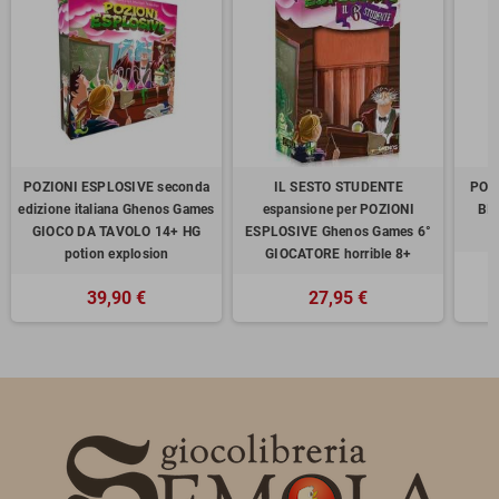
POZIONI ESPLOSIVE seconda
IL SESTO STUDENTE
PORT
edizione italiana Ghenos Games
espansione per POZIONI
BI
GIOCO DA TAVOLO 14+ HG
ESPLOSIVE Ghenos Games 6°
potion explosion
GIOCATORE horrible 8+
39,90 €
27,95 €