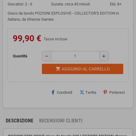
Giocatori: 2 - 6 Durata: circa 45 minuti Età: 8+
Gioco da tavolo POZIONI ESPLOSIVE - COLLECTOR'S EDITION in
italiano, da Ghenos Games.
99,90 €
Tasse incluse
remove
add
Quantità
shopping_cart
AGGIUNGI AL CARRELLO
Condividi
Twitta
Pinterest
DESCRIZIONE
RECENSIONI CLIENTI