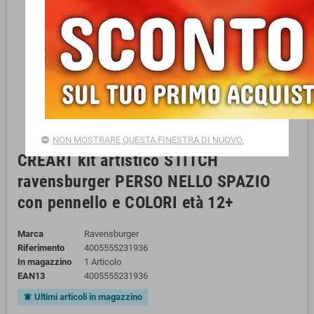
NON MOSTRARE QUESTA FINESTRA DI NUOVO.
CREART kit artistico STITCH
ravensburger PERSO NELLO SPAZIO
con pennello e COLORI età 12+
Marca
Ravensburger
Riferimento
4005555231936
In magazzino
1 Articolo
EAN13
4005555231936
Ultimi articoli in magazzino
notifications_active