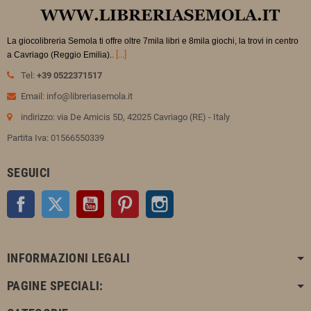
La giocolibreria Semola ti offre oltre 7mila libri e 8mila giochi, la trovi in
centro
.
[...]
a Cavriago (Reggio Emilia).
Tel:
+39 0522371517
Email: info@libreriasemola.it
indirizzo: via De Amicis 5D, 42025 Cavriago (RE) - Italy
Partita Iva: 01566550339
SEGUICI
Facebook
Twitter
YouTube
Pinterest
Instagram
INFORMAZIONI LEGALI
PAGINE SPECIALI: