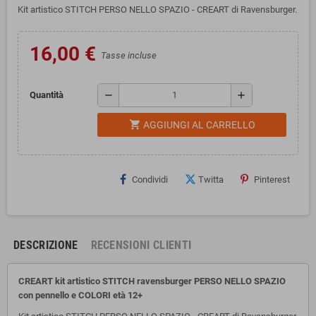
Kit artistico STITCH PERSO NELLO SPAZIO - CREART di Ravensburger.
16,00 €
Tasse incluse
remove
add
Quantità
shopping_cart
AGGIUNGI AL CARRELLO
Condividi
Twitta
Pinterest
DESCRIZIONE
RECENSIONI CLIENTI
CREART kit artistico STITCH ravensburger PERSO NELLO SPAZIO
con pennello e COLORI età 12+