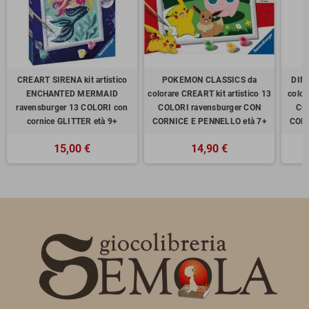
CREART SIRENA kit artistico
POKEMON CLASSICS da
DINO
ENCHANTED MERMAID
colorare CREART kit artistico 13
color
ravensburger 13 COLORI con
COLORI ravensburger CON
CO
cornice GLITTER età 9+
CORNICE E PENNELLO età 7+
CORN
15,00 €
14,90 €