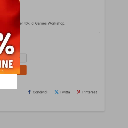
er Warhammer 40k, di Games Workshop.
add
L CARRELLO
Condividi
Twitta
Pinterest