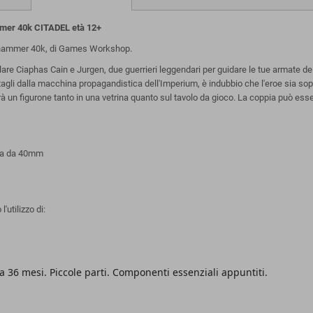
mer 40k CITADEL
età 12+
hammer 40k, di Games Workshop.
re Ciaphas Cain e Jurgen, due guerrieri leggendari per guidare le tue armate de
biatagli dalla macchina propagandistica dell'Imperium, è indubbio che l'eroe sia s
 farà un figurone tanto in una vetrina quanto sul tavolo da gioco. La coppia può
ata da 40mm
utilizzo di:
 36 mesi. Piccole parti. Componenti essenziali appuntiti.