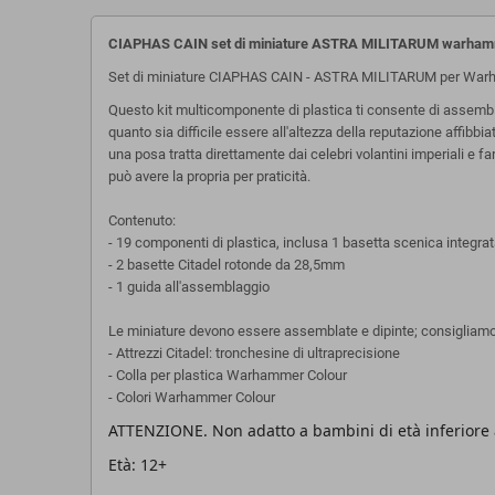
CIAPHAS CAIN set di miniature ASTRA MILITARUM
warham
Set di miniature CIAPHAS CAIN - ASTRA MILITARUM per War
Questo kit multicomponente di plastica ti consente di assembla
quanto sia difficile essere all'altezza della reputazione affib
una posa tratta direttamente dai celebri volantini imperiali e
può avere la propria per praticità.
Contenuto:
- 19 componenti di plastica, inclusa 1 basetta scenica integr
- 2 basette Citadel rotonde da 28,5mm
- 1 guida all'assemblaggio
Le miniature devono essere assemblate e dipinte; consigliamo l'
- Attrezzi Citadel: tronchesine di ultraprecisione
- Colla per plastica Warhammer Colour
- Colori Warhammer Colour
ATTENZIONE. Non adatto a bambini di età inferiore a
Età: 12+