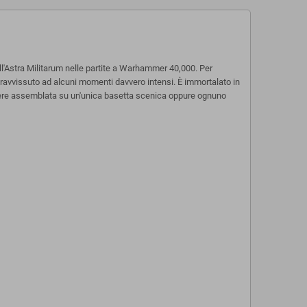
ll'Astra Militarum nelle partite a Warhammer 40,000. Per
opravvissuto ad alcuni momenti davvero intensi. È immortalato in
 essere assemblata su un'unica basetta scenica oppure ognuno