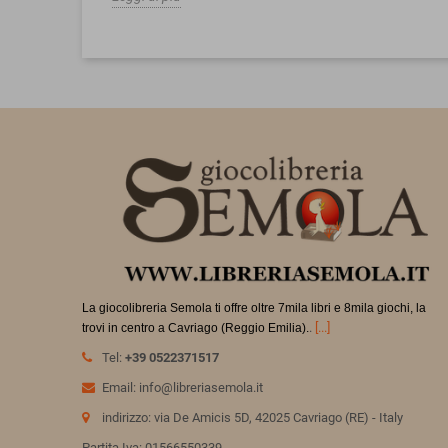
La giocolibreria Semola ti offre oltre 7mila libri e 8mila giochi, la
.
[...]
trovi in
centro a Cavriago (Reggio Emilia).
Tel:
+39 0522371517
Email: info@libreriasemola.it
indirizzo: via De Amicis 5D, 42025 Cavriago (RE) - Italy
Partita Iva: 01566550339