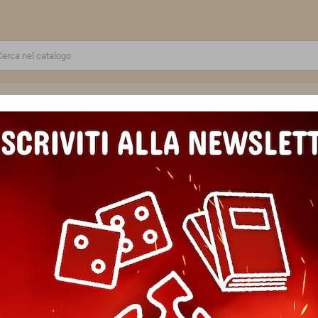
RE
GIOCATTOLI E MODELLINI
PUZZLE E COSTRUZIONI
SCUOLA E TEMPO LIBERO
IAPHAS CAIN set di miniature ASTRA MILITARUM warhammer 40k CITAD
CIAPHAS CAIN set di miniat
40k CITADEL età 12+
Marca
Games Workshop
Riferimento
5011921266630
In magazzino
1 Articolo