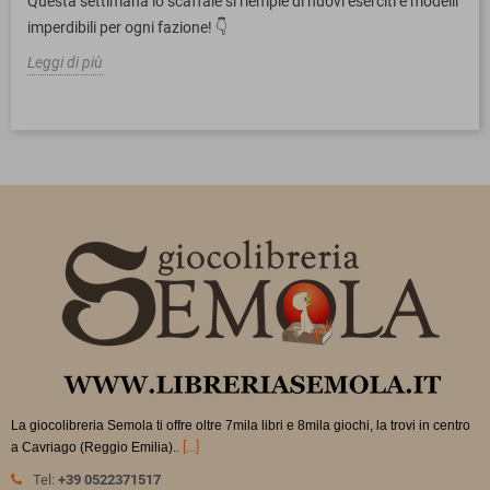
Questa settimana lo scaffale si riempie di nuovi eserciti e modelli
imperdibili per ogni fazione! 👇
Leggi di più
La giocolibreria Semola ti offre oltre 7mila libri e 8mila giochi, la trovi in
centro
.
[...]
a Cavriago (Reggio Emilia).
Tel:
+39 0522371517