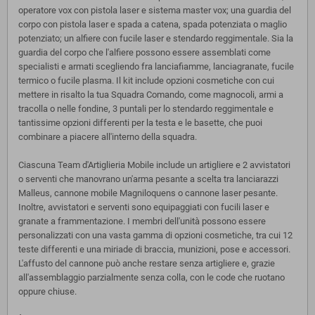
operatore vox con pistola laser e sistema master vox; una guardia del
corpo con pistola laser e spada a catena, spada potenziata o maglio
potenziato; un alfiere con fucile laser e stendardo reggimentale. Sia la
guardia del corpo che l'alfiere possono essere assemblati come
specialisti e armati scegliendo fra lanciafiamme, lanciagranate, fucile
termico o fucile plasma. Il kit include opzioni cosmetiche con cui
mettere in risalto la tua Squadra Comando, come magnocoli, armi a
tracolla o nelle fondine, 3 puntali per lo stendardo reggimentale e
tantissime opzioni differenti per la testa e le basette, che puoi
combinare a piacere all'interno della squadra.
Ciascuna Team d'Artiglieria Mobile include un artigliere e 2 avvistatori
o serventi che manovrano un'arma pesante a scelta tra lanciarazzi
Malleus, cannone mobile Magniloquens o cannone laser pesante.
Inoltre, avvistatori e serventi sono equipaggiati con fucili laser e
granate a frammentazione. I membri dell'unità possono essere
personalizzati con una vasta gamma di opzioni cosmetiche, tra cui 12
teste differenti e una miriade di braccia, munizioni, pose e accessori.
L'affusto del cannone può anche restare senza artigliere e, grazie
all'assemblaggio parzialmente senza colla, con le code che ruotano
oppure chiuse.