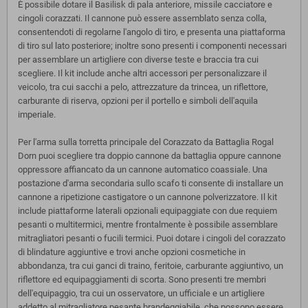
È possibile dotare il Basilisk di pala anteriore, missile cacciatore e
cingoli corazzati. Il cannone può essere assemblato senza colla,
consentendoti di regolarne l'angolo di tiro, e presenta una piattaforma
di tiro sul lato posteriore; inoltre sono presenti i componenti necessari
per assemblare un artigliere con diverse teste e braccia tra cui
scegliere. Il kit include anche altri accessori per personalizzare il
veicolo, tra cui sacchi a pelo, attrezzature da trincea, un riflettore,
carburante di riserva, opzioni per il portello e simboli dell'aquila
imperiale.
Per l'arma sulla torretta principale del Corazzato da Battaglia Rogal
Dorn puoi scegliere tra doppio cannone da battaglia oppure cannone
oppressore affiancato da un cannone automatico coassiale. Una
postazione d'arma secondaria sullo scafo ti consente di installare un
cannone a ripetizione castigatore o un cannone polverizzatore. Il kit
include piattaforme laterali opzionali equipaggiate con due requiem
pesanti o multitermici, mentre frontalmente è possibile assemblare
mitragliatori pesanti o fucili termici. Puoi dotare i cingoli del corazzato
di blindature aggiuntive e trovi anche opzioni cosmetiche in
abbondanza, tra cui ganci di traino, feritoie, carburante aggiuntivo, un
riflettore ed equipaggiamenti di scorta. Sono presenti tre membri
dell'equipaggio, tra cui un osservatore, un ufficiale e un artigliere
addetto al mitragliatore pesante brandeggiabile, che possono essere