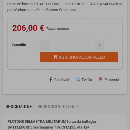
Forza da battaglia BATTLEFORCE - PLOTONE DELL'ASTRA MILITARUM
per Warhammer 40k, di Games Workshop.
206,00 €
Tasse incluse
remove
add
Quantità
shopping_cart
AGGIUNGI AL CARRELLO
Condividi
Twitta
Pinterest
DESCRIZIONE
RECENSIONI CLIENTI
PLOTONE DELL'ASTRA MILITARUM forza da battaglia
BATTLEFORCE
warhammer 40k CITADEL
età 12+