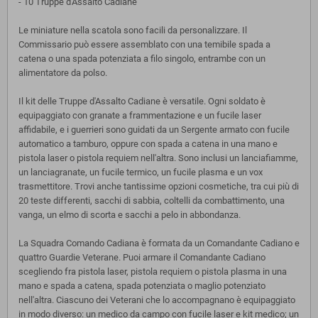
- 10 Truppe d'Assalto Cadiane
Le miniature nella scatola sono facili da personalizzare. Il
Commissario può essere assemblato con una temibile spada a
catena o una spada potenziata a filo singolo, entrambe con un
alimentatore da polso.
Il kit delle Truppe d'Assalto Cadiane è versatile. Ogni soldato è
equipaggiato con granate a frammentazione e un fucile laser
affidabile, e i guerrieri sono guidati da un Sergente armato con fucile
automatico a tamburo, oppure con spada a catena in una mano e
pistola laser o pistola requiem nell'altra. Sono inclusi un lanciafiamme,
un lanciagranate, un fucile termico, un fucile plasma e un vox
trasmettitore. Trovi anche tantissime opzioni cosmetiche, tra cui più di
20 teste differenti, sacchi di sabbia, coltelli da combattimento, una
vanga, un elmo di scorta e sacchi a pelo in abbondanza.
La Squadra Comando Cadiana è formata da un Comandante Cadiano e
quattro Guardie Veterane. Puoi armare il Comandante Cadiano
scegliendo fra pistola laser, pistola requiem o pistola plasma in una
mano e spada a catena, spada potenziata o maglio potenziato
nell'altra. Ciascuno dei Veterani che lo accompagnano è equipaggiato
in modo diverso: un medico da campo con fucile laser e kit medico; un