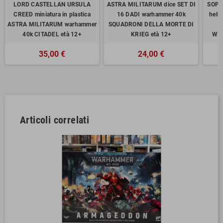
LORD CASTELLAN URSULA
ASTRA MILITARUM dice SET DI
SOPR
CREED miniatura in plastica
16 DADI warhammer 40k
hell
ASTRA MILITARUM warhammer
SQUADRONI DELLA MORTE DI
40k CITADEL età 12+
KRIEG età 12+
WA
35,00 €
24,00 €
Articoli correlati