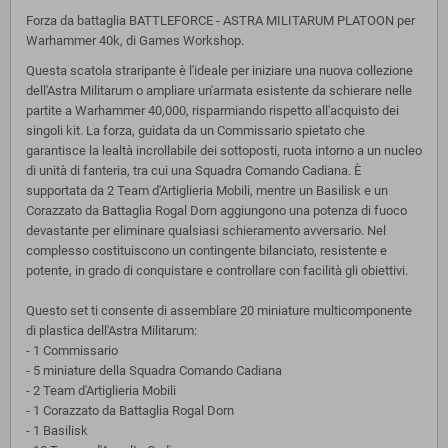
Forza da battaglia BATTLEFORCE - ASTRA MILITARUM PLATOON per
Warhammer 40k, di Games Workshop.
Questa scatola straripante è l'ideale per iniziare una nuova collezione
dell'Astra Militarum o ampliare un'armata esistente da schierare nelle
partite a Warhammer 40,000, risparmiando rispetto all'acquisto dei
singoli kit. La forza, guidata da un Commissario spietato che
garantisce la lealtà incrollabile dei sottoposti, ruota intorno a un nucleo
di unità di fanteria, tra cui una Squadra Comando Cadiana. È
supportata da 2 Team d'Artiglieria Mobili, mentre un Basilisk e un
Corazzato da Battaglia Rogal Dorn aggiungono una potenza di fuoco
devastante per eliminare qualsiasi schieramento avversario. Nel
complesso costituiscono un contingente bilanciato, resistente e
potente, in grado di conquistare e controllare con facilità gli obiettivi.
Questo set ti consente di assemblare 20 miniature multicomponente
di plastica dell'Astra Militarum:
- 1 Commissario
- 5 miniature della Squadra Comando Cadiana
- 2 Team d'Artiglieria Mobili
- 1 Corazzato da Battaglia Rogal Dorn
- 1 Basilisk