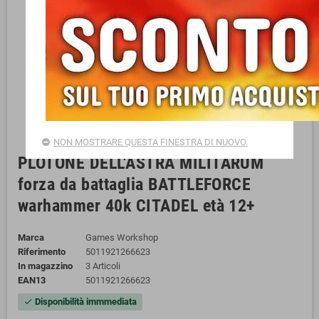
NON MOSTRARE QUESTA FINESTRA DI NUOVO.
PLOTONE DELL'ASTRA MILITARUM
forza da battaglia BATTLEFORCE
warhammer 40k CITADEL età 12+
Marca
Games Workshop
Riferimento
5011921266623
In magazzino
3 Articoli
EAN13
5011921266623
Disponibilità immmediata
check