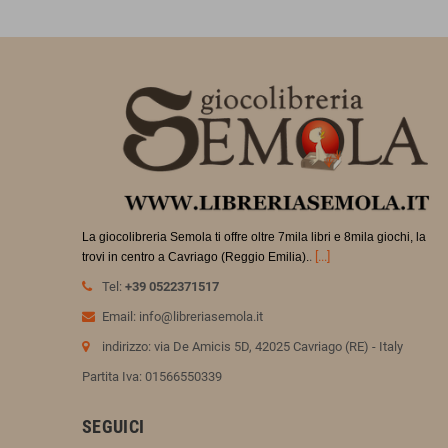
La giocolibreria Semola ti offre oltre 7mila libri e 8mila giochi, la
.
[...]
trovi in
centro a Cavriago (Reggio Emilia).
Tel:
+39 0522371517
Email: info@libreriasemola.it
indirizzo: via De Amicis 5D, 42025 Cavriago (RE) - Italy
Partita Iva: 01566550339
SEGUICI