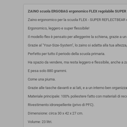
ZAINO scuola ERGOBAG ergonomico FLEX regolabile SUPE
Zaino ergonomico per la scuola FLEX - SUPER REFLECTBEAR d
Ergonomico, leggero e super flessibile!
Il modello flex è pensato per alleggerire la schiena, grazie a
Grazie al "Your-Size-System", lo zaino si adatta alla tua altezza
Perfetto per tutto il periodo della scuola primaria.
Ha spazio da vendere, ma resta leggero e flessibile, anche a z
E pesa solo 880 grammi.
Come una piuma.
Grazie alle tasche davanti e ai lati, e a un interno ben organizz
Materiale principale: 100% poliestere fatto con materiali di rec
Rivestimento idrorepellente (privo di PFC).
Dimensione: circa 30 x 42 x 27 cm.
Volume: 23 litri.