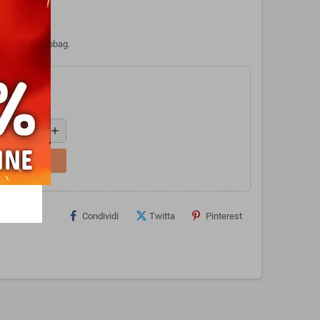
BEAR di Ergobag.
add
L CARRELLO
Condividi
Twitta
Pinterest