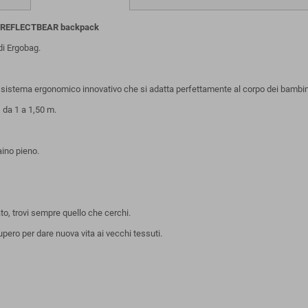
R REFLECTBEAR backpack
i Ergobag.
 un sistema ergonomico innovativo che si adatta perfettamente al corpo dei bambin
, da 1 a 1,50 m.
aino pieno.
ato, trovi sempre quello che cerchi.
upero per dare nuova vita ai vecchi tessuti.