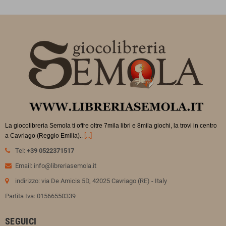
La giocolibreria Semola ti offre oltre 7mila libri e 8mila giochi, la trovi in
centro
.
[...]
a Cavriago (Reggio Emilia).
Tel:
+39 0522371517
Email: info@libreriasemola.it
indirizzo: via De Amicis 5D, 42025 Cavriago (RE) - Italy
Partita Iva: 01566550339
SEGUICI