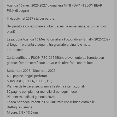
Agenda 16 mesi 2026 2027 giornaliera MINI - DAY - TEDDY BEAR
PINK di Legami.
Il viaggio nel 2027 sta per partire.
Sei pronto a collezionare sticker… e anche esperienze, ricordi e nuovi
piani?
La piccola Agenda 16 Mesi Giornaliera Fotografica - Small - 2026/2027
di Legami è pronta a seguirti tra giornate ordinarie e mete
straordinarie.
Carta certificata FSC® (FSC-C154586): proveniente da foreste ben
gestite, foreste certificate FSC® e da altre fonti controllate.
Settembre 2026 - Dicembre 2027
480 pagine, angoli perforati
6 lingue (IT, EN, FR, ES, DE, PT)
Planner delle vacanze, orario e festività internazionali
32 pagine con planner mensile, 2 per ogni mese
Planner mensile di gennaio 2028
Tasca portadocumenti in PVC sul retro con rubrica estraibile
Dettagli in lamina
Misure: 9.5 x 13.5 cm