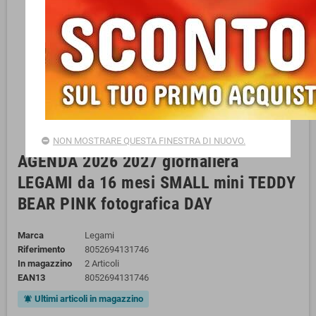
NON MOSTRARE QUESTA FINESTRA DI NUOVO.
AGENDA 2026 2027 giornaliera
LEGAMI da 16 mesi SMALL mini TEDDY
BEAR PINK fotografica DAY
Marca
Legami
Riferimento
8052694131746
In magazzino
2 Articoli
EAN13
8052694131746
Ultimi articoli in magazzino
notifications_active