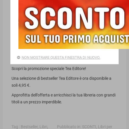
BESTSELLER TEA A 4,95 EURO
09/05/2026
Facebook
NON MOSTRARE QUESTA FINESTRA DI NUOVO.
Scopri la promozione speciale Tea Editore!
Una selezione di bestseller Tea Editore è ora disponibile a
soli 4,95 €.
Approfitta dell’offerta e arricchisci la tua libreria con grandi
titoli a un prezzo imperdibile.
Tag :
Bestseller
,
Libri
,
Pubblicato in:
SCONTI
,
Libri per