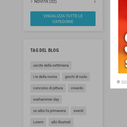
NOVITA' (32)
VISUALIZZA TUTTE LE
CATEGORIE
BES
TAG DEL BLOG
30 G
uscite della settimana
i re della rovina
giochi di ruolo
NO
concorso di pittura
creardo
warhammer day
un albo fa primavera
eventi
Lorem
albi illustrati