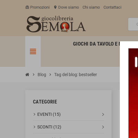
Promozioni
Dove siamo
Chi siamo
Contattaci
card_giftcard
location_on
GIOCHI DA TAVOLO E MINIATU
view_headline
chevron_right
Blog
chevron_right
Tag del blog: bestseller
CATEGORIE
ETI
EVENTI (15)
SCONTI (12)