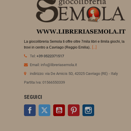
La giocolibreria Semola ti offre oltre 7mila libri e 8mila giochi, la
.
[...]
trovi in
centro a Cavriago (Reggio Emilia).
Tel:
+39 0522371517
Email: info@libreriasemola.it
indirizzo: via De Amicis 5D, 42025 Cavriago (RE) - Italy
Partita Iva: 01566550339
SEGUICI
Facebook
Twitter
YouTube
Pinterest
Instagram