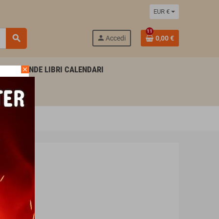
EUR €
11
search
person
Accedi
0,00 €
AGENDE LIBRI CALENDARI
close