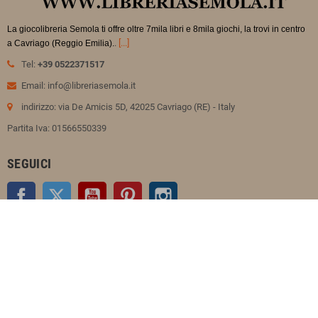
La giocolibreria Semola ti offre oltre 7mila libri e 8mila giochi, la trovi in
centro
.
[...]
a Cavriago (Reggio Emilia).
Tel:
+39 0522371517
Email: info@libreriasemola.it
indirizzo: via De Amicis 5D, 42025 Cavriago (RE) - Italy
Partita Iva: 01566550339
SEGUICI
Facebook
Twitter
YouTube
Pinterest
Instagram
INFORMAZIONI LEGALI
PAGINE SPECIALI:
CATEGORIE: