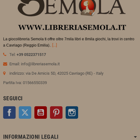
La giocolibreria Semola ti offre oltre 7mila libri e 8mila giochi, la trovi in
centro
.
[...]
a Cavriago (Reggio Emilia).
Tel:
+39 0522371517
Email: info@libreriasemola.it
indirizzo: via De Amicis 5D, 42025 Cavriago (RE) - Italy
Partita Iva: 01566550339
SEGUICI
Facebook
Twitter
YouTube
Pinterest
Instagram
INFORMAZIONI LEGALI