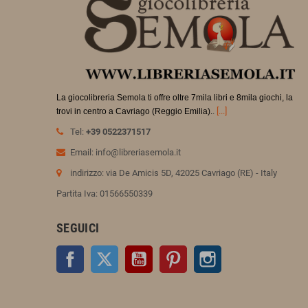
La giocolibreria Semola ti offre oltre 7mila libri e 8mila giochi, la
.
[...]
trovi in
centro a Cavriago (Reggio Emilia).
Tel:
+39 0522371517
Email: info@libreriasemola.it
indirizzo: via De Amicis 5D, 42025 Cavriago (RE) - Italy
Partita Iva: 01566550339
SEGUICI
Facebook
Twitter
YouTube
Pinterest
Instagram