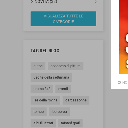
NOVITA' (32)
VISUALIZZA TUTTE LE
CATEGORIE
WAR
TAG DEL BLOG
SAB
autori
concorso di pittura
uscite della settimana
NO
promo 3x2
eventi
i re della rovina
carcassonne
torneo
iperborea
albi illustrati
tainted grail