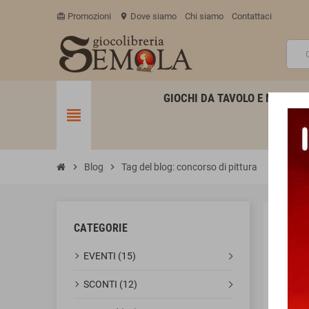
Promozioni
Dove siamo
Chi siamo
Contattaci
card_giftcard
location_on
GIOCHI DA TAVOLO E MINIATU
view_headline
chevron_right
Blog
chevron_right
Tag del blog: concorso di pittura
CATEGORIE
ETI
EVENTI (15)
SCONTI (12)