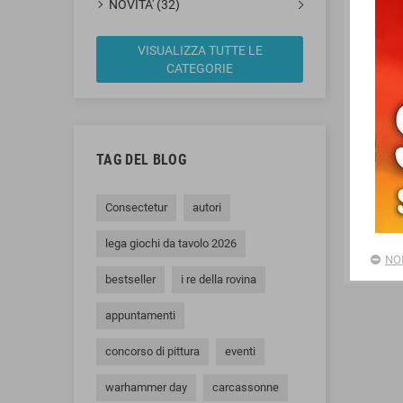
NOVITA' (32)
VISUALIZZA TUTTE LE
CATEGORIE
KIT
TAG DEL BLOG
Set c
di pe
Consectetur
autori
lega giochi da tavolo 2026
NO
bestseller
i re della rovina
appuntamenti
concorso di pittura
eventi
warhammer day
carcassonne