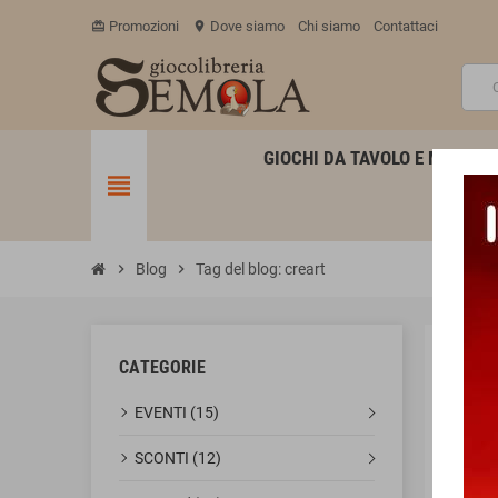
Promozioni
Dove siamo
Chi siamo
Contattaci
card_giftcard
location_on
GIOCHI DA TAVOLO E MINIATU
view_headline
chevron_right
Blog
chevron_right
Tag del blog: creart
CATEGORIE
ETI
EVENTI (15)
SCONTI (12)