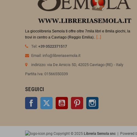
La giocolibreria Semola ti offre oltre 7mila libri e 8mila giochi, la
.
[...]
trovi in
centro a Cavriago (Reggio Emilia).
Tel:
+39 0522371517
Email: info@libreriasemola.it
indirizzo: via De Amicis 5D, 42025 Cavriago (RE) - Italy
Partita Iva: 01566550339
SEGUICI
Facebook
Twitter
YouTube
Pinterest
Instagram
Copyright © 2025
Libreria Semola snc
| Powered 