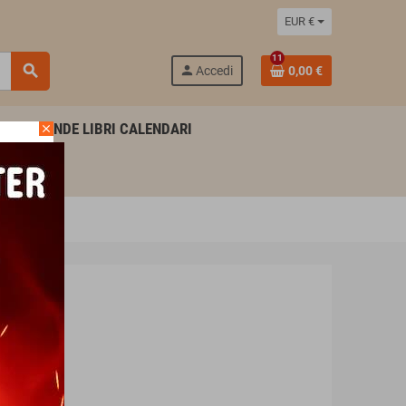
EUR €
11
search
person
Accedi
0,00 €
AGENDE LIBRI CALENDARI
close