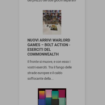
del prezzo dei due giochi separati!
NUOVI ARRIVI WARLORD
GAMES – BOLT ACTION -
ESERCITI DEL
COMMONWEALTH
Il fronte si muove, e con esso i
vostri eserciti. Tra il fango delle
strade europee e il caldo
soffocante della...