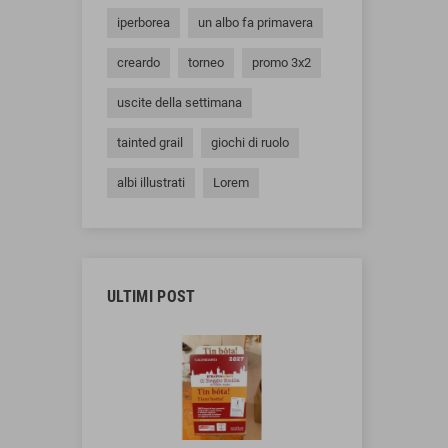
iperborea
un albo fa primavera
creardo
torneo
promo 3x2
uscite della settimana
tainted grail
giochi di ruolo
albi illustrati
Lorem
ULTIMI POST