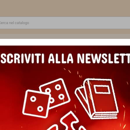
RE
GIOCATTOLI E MODELLINI
PUZZLE E COSTRUZIONI
SCUOLA E TEMPO LIBERO
CHETTA:"CREART"