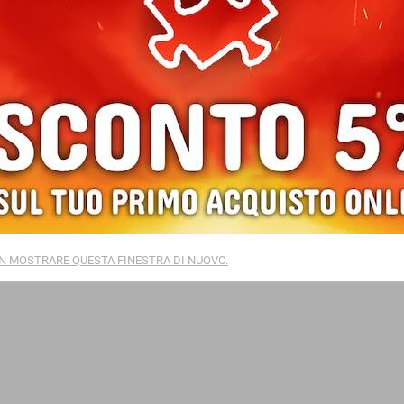
 ARTISTICI CREART E CREART PREMIUM
reativi Paint by number dedicati a grandi e piccini completi
nnello e cornice
N MOSTRARE QUESTA FINESTRA DI NUOVO.