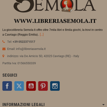
La giocolibreria Semola ti offre oltre 7mila libri e 8mila giochi, la trovi in
centro
.
[...]
a Cavriago (Reggio Emilia).
Tel:
+39 0522371517
Email: info@libreriasemola.it
indirizzo: via De Amicis 5D, 42025 Cavriago (RE) - Italy
Partita Iva: 01566550339
SEGUICI
Facebook
Twitter
YouTube
Pinterest
Instagram
INFORMAZIONI LEGALI