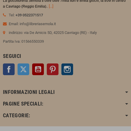
La giocolibreria Semola ti offre oltre 7mila libri e 8mila giochi, la trovi in
centro
.
[...]
a Cavriago (Reggio Emilia).
Tel:
+39 0522371517
Email: info@libreriasemola.it
indirizzo: via De Amicis 5D, 42025 Cavriago (RE) - Italy
Partita Iva: 01566550339
SEGUICI
Facebook
Twitter
YouTube
Pinterest
Instagram
INFORMAZIONI LEGALI
PAGINE SPECIALI:
CATEGORIE: