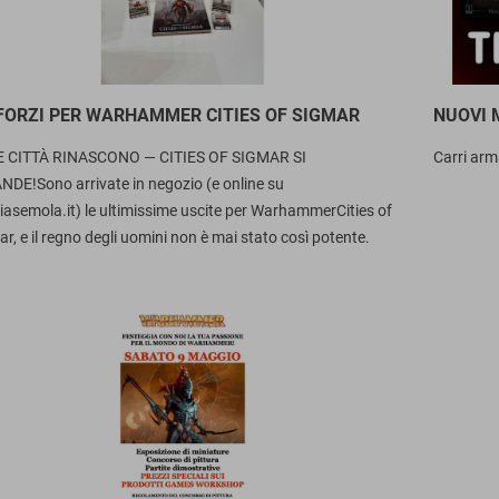
FORZI PER WARHAMMER CITIES OF SIGMAR
NUOVI 
LE CITTÀ RINASCONO — CITIES OF SIGMAR SI
Carri ar
NDE!Sono arrivate in negozio (e online su
riasemola.it) le ultimissime uscite per WarhammerCities of
r, e il regno degli uomini non è mai stato così potente.