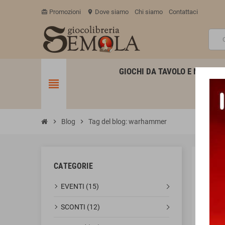
Promozioni
Dove siamo
Chi siamo
Contattaci
card_giftcard
location_on
GIOCHI DA TAVOLO E MINIATU
view_headline
chevron_right
Blog
chevron_right
Tag del blog: warhammer
CATEGORIE
ETI
EVENTI (15)
SCONTI (12)