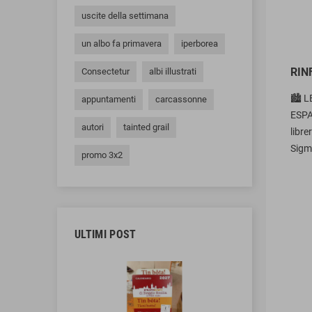
uscite della settimana
un albo fa primavera
iperborea
RIN
Consectetur
albi illustrati
🏙️ 
appuntamenti
carcassonne
ESPA
autori
tainted grail
libre
Sigma
promo 3x2
ULTIMI POST