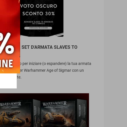
 30% SUL SET D'ARMATA SLAVES TO
SS!
ento perfetto per iniziare (o espandere) la tua armata
o Darkness per Warhammer Age of Sigmar con un
 importante.