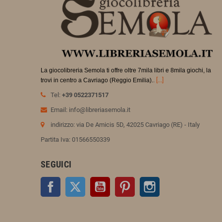
La giocolibreria Semola ti offre oltre 7mila libri e 8mila giochi, la
.
[...]
trovi in
centro a Cavriago (Reggio Emilia).
Tel:
+39 0522371517
Email: info@libreriasemola.it
indirizzo: via De Amicis 5D, 42025 Cavriago (RE) - Italy
Partita Iva: 01566550339
SEGUICI
Facebook
Twitter
YouTube
Pinterest
Instagram