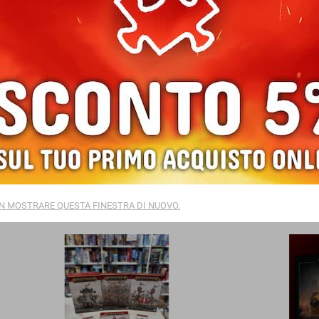
FORZI PER GLI EDONITI DI SLAANESH
SCONTO
DARKNE
time uscite per servire Slaanesh: manuali e carte in italiano,
E' il mom
 un nuovo set di armata e varie miniature!
Slaves t
risparmio
N MOSTRARE QUESTA FINESTRA DI NUOVO.