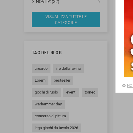
NOVITA' (32)
VISUALIZZA TUTTE LE
CATEGORIE
RIN
TAG DEL BLOG
Le ul
dadi,
creardo
i re della rovina
Lorem
bestseller
NO
giochi di ruolo
eventi
torneo
warhammer day
concorso di pittura
lega giochi da tavolo 2026