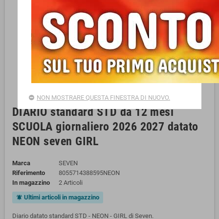
NON MOSTRARE QUESTA FINESTRA DI NUOVO.
DIARIO standard STD da 12 mesi
SCUOLA giornaliero 2026 2027 datato
NEON seven GIRL
Marca
SEVEN
Riferimento
8055714388595NEON
In magazzino
2 Articoli
Ultimi articoli in magazzino
notifications_active
Diario datato standard STD - NEON - GIRL di Seven.