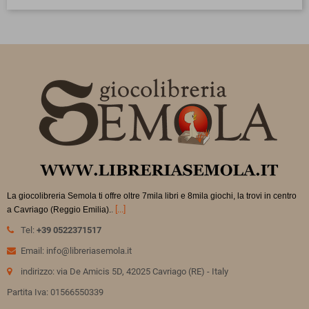
La giocolibreria Semola ti offre oltre 7mila libri e 8mila giochi, la trovi in
centro
.
[...]
a Cavriago (Reggio Emilia).
Tel:
+39 0522371517
Email: info@libreriasemola.it
indirizzo: via De Amicis 5D, 42025 Cavriago (RE) - Italy
Partita Iva: 01566550339