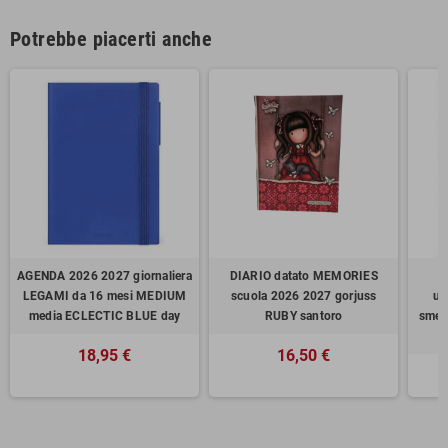
Potrebbe piacerti anche
AGENDA 2026 2027 giornaliera
DIARIO datato MEMORIES
LEGAMI da 16 mesi MEDIUM
scuola 2026 2027 gorjuss
un
media ECLECTIC BLUE day
RUBY santoro
smem
1
18,95 €
16,50 €