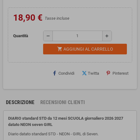
18,90 €
Tasse incluse
remove
add
Quantità
shopping_cart
AGGIUNGI AL CARRELLO
Condividi
Twitta
Pinterest
DESCRIZIONE
RECENSIONI CLIENTI
DIARIO standard STD da 12 mesi SCUOLA giornaliero 2026 2027
datato NEON seven GIRL
Diario datato standard STD - NEON - GIRL di Seven.