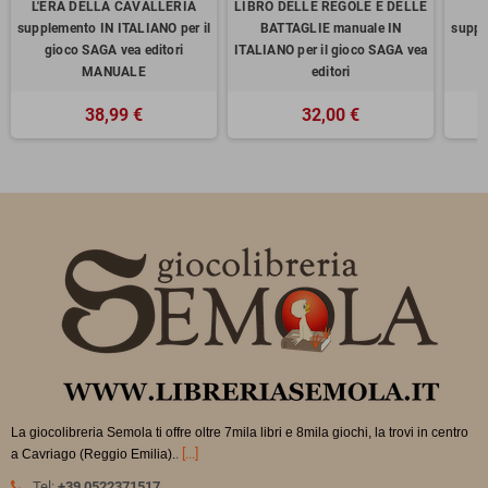
L'ERA DELLA CAVALLERIA
LIBRO DELLE REGOLE E DELLE
supplemento IN ITALIANO per il
BATTAGLIE manuale IN
suppl
gioco SAGA vea editori
ITALIANO per il gioco SAGA vea
g
MANUALE
editori
38,99 €
32,00 €
La giocolibreria Semola ti offre oltre 7mila libri e 8mila giochi, la trovi in
centro
.
[...]
a Cavriago (Reggio Emilia).
Tel:
+39 0522371517