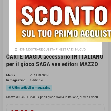
NON MOSTRARE QUESTA FINESTRA DI NUOVO.
CARTE MAGIA accessorio IN ITALIANO
per il gioco SAGA vea editori MAZZO
Marca
VEA EDIZIONI
In magazzino
1 Articolo
Ultimi articoli in magazzino
notifications_active
Mazzo di CARTE MAGIA per il gioco SAGA in italiano, di Vea Editori.