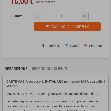
15,00 €
Tasse incluse
remove
add
Quantità
shopping_cart
AGGIUNGI AL CARRELLO
Condividi
Twitta
Pinterest
DESCRIZIONE
RECENSIONI CLIENTI
CARTE MAGIA accessorio IN ITALIANO per il gioco SAGA vea editori
MAZZO
Mazzo di CARTE MAGIA per il gioco SAGA in italiano, di Vea Editori.
Le carte degli incantesimi sono uno strumento supplementare per i
giocatori più pigri come noi, per consultare rapidamente l’ampia