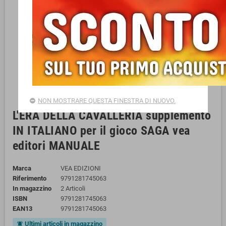
NON MOSTRARE QUESTA FINESTRA DI NUOVO.
L'ERA DELLA CAVALLERIA supplemento
IN ITALIANO per il gioco SAGA vea
editori MANUALE
Marca
VEA EDIZIONI
Riferimento
9791281745063
In magazzino
2 Articoli
ISBN
9791281745063
EAN13
9791281745063
Ultimi articoli in magazzino
notifications_active