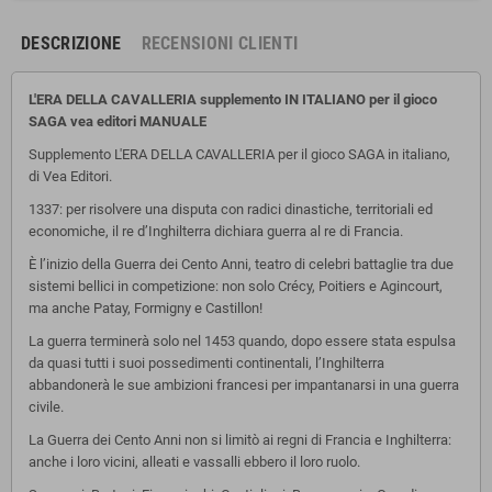
DESCRIZIONE
RECENSIONI CLIENTI
L'ERA DELLA CAVALLERIA supplemento IN ITALIANO per il gioco
SAGA vea editori MANUALE
Supplemento L'ERA DELLA CAVALLERIA per il gioco SAGA in italiano,
di Vea Editori.
1337: per risolvere una disputa con radici dinastiche, territoriali ed
economiche, il re d’Inghilterra dichiara guerra al re di Francia.
È l’inizio della Guerra dei Cento Anni, teatro di celebri battaglie tra due
sistemi bellici in competizione: non solo Crécy, Poitiers e Agincourt,
ma anche Patay, Formigny e Castillon!
La guerra terminerà solo nel 1453 quando, dopo essere stata espulsa
da quasi tutti i suoi possedimenti continentali, l’Inghilterra
abbandonerà le sue ambizioni francesi per impantanarsi in una guerra
civile.
La Guerra dei Cento Anni non si limitò ai regni di Francia e Inghilterra:
anche i loro vicini, alleati e vassalli ebbero il loro ruolo.