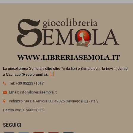
La giocolibreria Semola ti offre oltre 7mila libri e 8mila giochi, la trovi in
centro
.
[...]
a Cavriago (Reggio Emilia).
Tel:
+39 0522371517
Email: info@libreriasemola.it
indirizzo: via De Amicis 5D, 42025 Cavriago (RE) - Italy
Partita Iva: 01566550339
SEGUICI