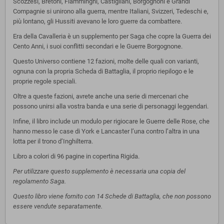
Scozzesi, Bretoni, Fiamminghi, Castigliani, Borgognoni e Grandi
Compagnie si unirono alla guerra, mentre Italiani, Svizzeri, Tedeschi e,
più lontano, gli Hussiti avevano le loro guerre da combattere.
Era della Cavalleria è un supplemento per Saga che copre la Guerra dei
Cento Anni, i suoi conflitti secondari e le Guerre Borgognone.
Questo Universo contiene 12 fazioni, molte delle quali con varianti,
ognuna con la propria Scheda di Battaglia, il proprio riepilogo e le
proprie regole speciali.
Oltre a queste fazioni, avrete anche una serie di mercenari che
possono unirsi alla vostra banda e una serie di personaggi leggendari.
Infine, il libro include un modulo per rigiocare le Guerre delle Rose, che
hanno messo le case di York e Lancaster l’una contro l’altra in una
lotta per il trono d’Inghilterra.
Libro a colori di 96 pagine in copertina Rigida.
Per utilizzare questo supplemento è necessaria una copia del
regolamento Saga.
Questo libro viene fornito con 14 Schede di Battaglia, che non possono
essere vendute separatamente.