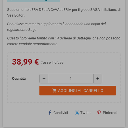
Supplemento L'ERA DELLA CAVALLERIA per il gioco SAGA in italiano, di
Vea Editori.
Per utilizzare questo supplemento è necessaria una copia del
regolamento Saga.
Questo libro viene fornito con 14 Schede di Battaglia, che non possono
essere vendute separatamente.
38,99 €
Tasse incluse
remove
add
Quantità
shopping_cart
AGGIUNGI AL CARRELLO
Condividi
Twitta
Pinterest