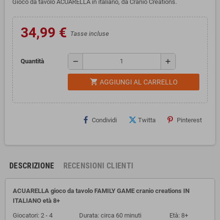
Gioco da tavolo ACUARELLA in italiano, da Cranio Creations.
34,99 €
Tasse incluse
remove
add
Quantità
shopping_cart
AGGIUNGI AL CARRELLO
Condividi
Twitta
Pinterest
DESCRIZIONE
RECENSIONI CLIENTI
ACUARELLA gioco da tavolo FAMILY GAME cranio creations IN
ITALIANO età 8+
Giocatori: 2 - 4 Durata: circa 60 minuti Età: 8+