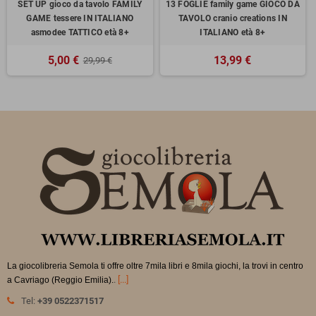
SET UP gioco da tavolo FAMILY
13 FOGLIE family game GIOCO DA
GAME tessere IN ITALIANO
TAVOLO cranio creations IN
asmodee TATTICO età 8+
ITALIANO età 8+
5,00 €
13,99 €
29,99 €
La giocolibreria Semola ti offre oltre 7mila libri e 8mila giochi, la trovi in
centro
.
[...]
a Cavriago (Reggio Emilia).
Tel:
+39 0522371517