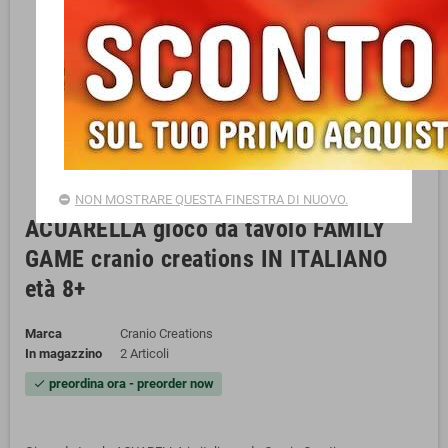
NON MOSTRARE QUESTA FINESTRA DI NUOVO.
ACUARELLA gioco da tavolo FAMILY
GAME cranio creations IN ITALIANO
età 8+
Marca
Cranio Creations
In magazzino
2 Articoli
preordina ora - preorder now
check