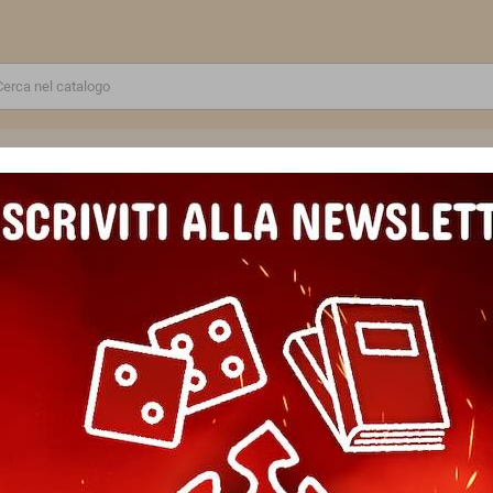
RE
GIOCATTOLI E MODELLINI
PUZZLE E COSTRUZIONI
SCUOLA E TEMPO LIBERO
CAPITALI D'EUROPA gioco da tavolo POCKET MEMO LINE cranio creati
CAPITALI D'EUROPA gioco da 
creations MEMORIA età 5+
Marca
Cranio Creations
Riferimento
8034055584835
In magazzino
4 Articoli