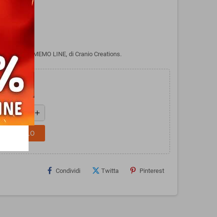
Età: 5+
linea POCKET MEMO LINE, di Cranio Creations.
add
L CARRELLO
Condividi
Twitta
Pinterest