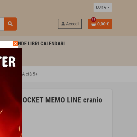
EUR €
11
search
person
Accedi
0,00 €
AGENDE LIBRI CALENDARI
close
ons MEMORIA età 5+
tavolo POCKET MEMO LINE cranio