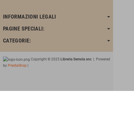
INFORMAZIONI LEGALI
PAGINE SPECIALI:
CATEGORIE:
Copyright © 2025
Libreria Semola snc
| Powered
by
PrestaShop
|