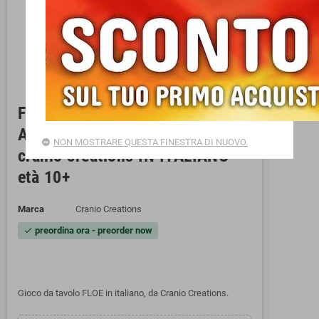
FLOE gioco da tavolo
AVVENTURA E STRATEGIA
NON MOSTRARE QUESTA FINESTRA DI NUOVO.
cranio creations IN ITALIANO
età 10+
Marca
Cranio Creations
preordina ora - preorder now
check
Gioco da tavolo FLOE in italiano, da Cranio Creations.