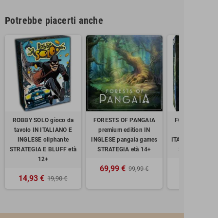
Potrebbe piacerti anche
ROBBY SOLO gioco da
FORESTS OF PANGAIA
FORESTS OF P
tavolo IN ITALIANO E
premium edition IN
gioco da tavo
INGLESE oliphante
INGLESE pangaia games
ITALIANO panga
STRATEGIA E BLUFF età
STRATEGIA età 14+
STRATEGIA et
12+
69,99 €
79,90 
99,99 €
14,93 €
19,90 €