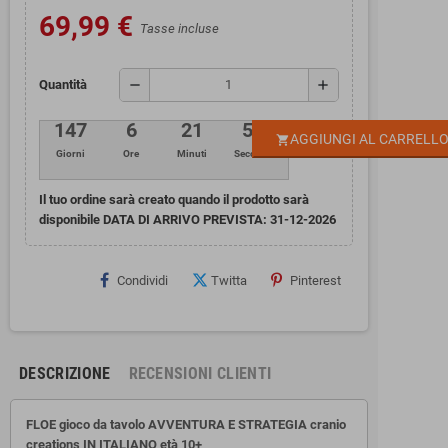
69,99 €
Tasse incluse
remove
add
Quantità
147
6
21
50
AGGIUNGI AL CARRELL
shopping_cart
Giorni
Ore
Minuti
Secondi
Il tuo ordine sarà creato quando il prodotto sarà
disponibile DATA DI ARRIVO PREVISTA:
31-12-2026
Condividi
Twitta
Pinterest
DESCRIZIONE
RECENSIONI CLIENTI
FLOE gioco da tavolo AVVENTURA E STRATEGIA cranio
creations IN ITALIANO età 10+