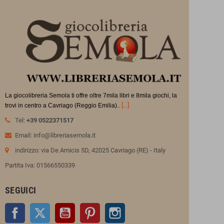
La giocolibreria Semola ti offre oltre 7mila libri e 8mila giochi, la
.
[...]
trovi in
centro a Cavriago (Reggio Emilia).
Tel:
+39 0522371517
Email: info@libreriasemola.it
indirizzo: via De Amicis 5D, 42025 Cavriago (RE) - Italy
Partita Iva: 01566550339
SEGUICI
Facebook
Twitter
YouTube
Pinterest
Instagram