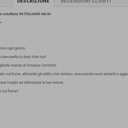
DESCRIZIONE
RECENSIONI CLIENTI
creations IN ITALIANO età 8+
+
.
rono ogni giorno.
 bancarella (o due) tutte tue!
ogliente mondo di Creature Comforts.
ato sul fiume, attivando gli edifici che visitano, assumendo nuovi aiutanti e aggi
farai meglio ad ottimizzare le tue mosse.
o sul fiume?