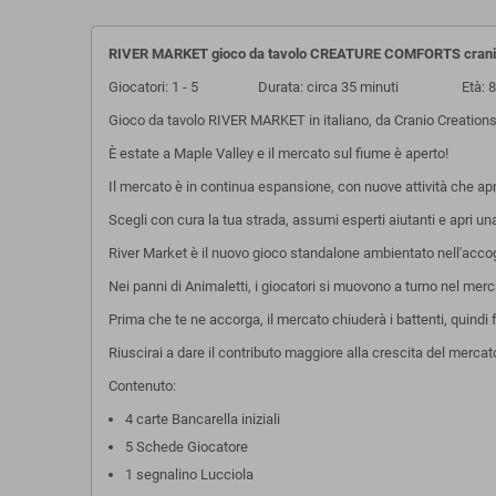
RIVER MARKET gioco da tavolo CREATURE COMFORTS cranio 
Giocatori: 1 - 5 Durata: circa 35 minuti Età: 8
Gioco da tavolo RIVER MARKET in italiano, da Cranio Creations
È estate a Maple Valley e il mercato sul fiume è aperto!
Il mercato è in continua espansione, con nuove attività che ap
Scegli con cura la tua strada, assumi esperti aiutanti e apri una
River Market è il nuovo gioco standalone ambientato nell'acc
Nei panni di Animaletti, i giocatori si muovono a turno nel merc
Prima che te ne accorga, il mercato chiuderà i battenti, quindi 
Riuscirai a dare il contributo maggiore alla crescita del mercat
Contenuto:
4 carte Bancarella iniziali
5 Schede Giocatore
1 segnalino Lucciola