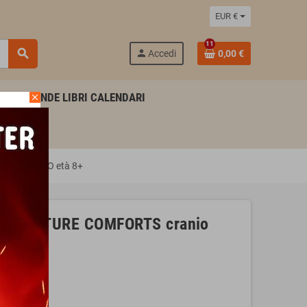
EUR €
11
search
person
Accedi
0,00 €
AGENDE LIBRI CALENDARI
close
IN ITALIANO età 8+
lo CREATURE COMFORTS cranio