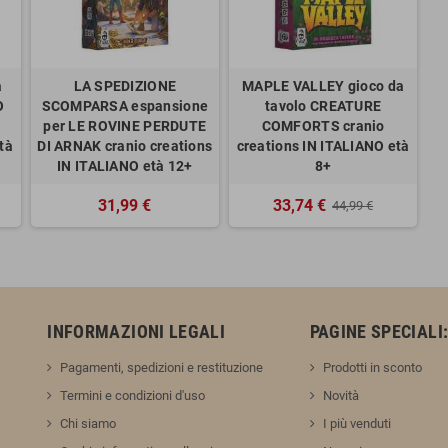
a
LA SPEDIZIONE
MAPLE VALLEY gioco da
O
SCOMPARSA espansione
tavolo CREATURE
per LE ROVINE PERDUTE
COMFORTS cranio
tà
DI ARNAK cranio creations
creations IN ITALIANO età
IN ITALIANO età 12+
8+
31,99 €
33,74 €
44,99 €
INFORMAZIONI LEGALI
PAGINE SPECIALI
Pagamenti, spedizioni e restituzione
Prodotti in sconto
Termini e condizioni d'uso
Novità
Chi siamo
I più venduti