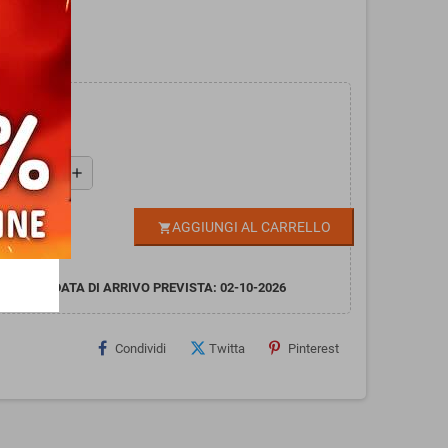
eations.
add
AGGIUNGI AL CARRELLO
shopping_cart
à disponibile DATA DI ARRIVO PREVISTA:
02-10-2026
Condividi
Twitta
Pinterest