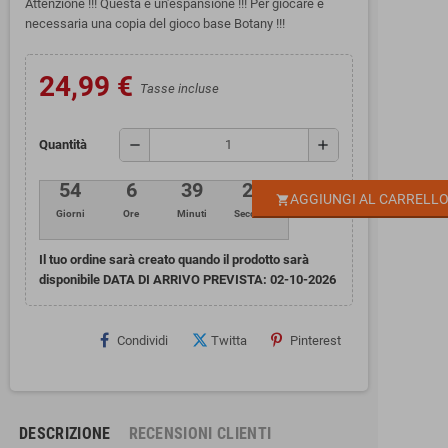
Attenzione !!! Questa è un'espansione !!! Per giocare è
necessaria una copia del gioco base Botany !!!
24,99 €
Tasse incluse
remove
add
Quantità
54
6
39
28
AGGIUNGI AL CARRELL
shopping_cart
Giorni
Ore
Minuti
Secondi
Il tuo ordine sarà creato quando il prodotto sarà
disponibile DATA DI ARRIVO PREVISTA:
02-10-2026
Condividi
Twitta
Pinterest
DESCRIZIONE
RECENSIONI CLIENTI