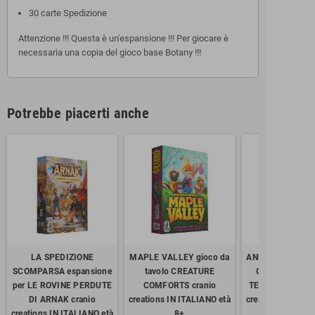
30 carte Spedizione
Attenzione !!! Questa è un'espansione !!! Per giocare è
necessaria una copia del gioco base Botany !!!
Potrebbe piacerti anche
LA SPEDIZIONE
MAPLE VALLEY gioco da
ANUNNAKI l'alba 
SCOMPARSA espansione
tavolo CREATURE
GIOCO DA TAV
per LE ROVINE PERDUTE
COMFORTS cranio
TESSERE PROMO
DI ARNAK cranio
creations IN ITALIANO età
creations IN ITA
creations IN ITALIANO età
8+
13+