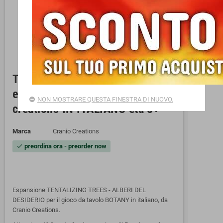
TENTALIZING TREES
espansione per BOTANY cranio
NON MOSTRARE QUESTA FINESTRA DI NUOVO.
creations IN ITALIANO età 8+
Marca
Cranio Creations
preordina ora - preorder now
check
Espansione TENTALIZING TREES - ALBERI DEL
DESIDERIO per il gioco da tavolo BOTANY in italiano, da
Cranio Creations.