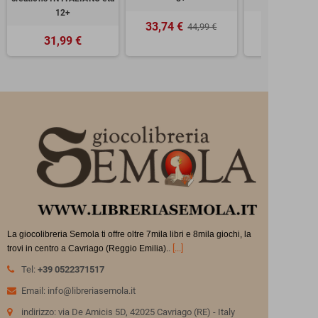
12+
33,74 €
99,99 
44,99 €
31,99 €
La giocolibreria Semola ti offre oltre 7mila libri e 8mila giochi, la
.
[...]
trovi in
centro a Cavriago (Reggio Emilia).
Tel:
+39 0522371517
Email: info@libreriasemola.it
indirizzo: via De Amicis 5D, 42025 Cavriago (RE) - Italy