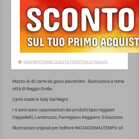
NUOVE CARTE DA GIOCO: CARTE
REGGIANE!
10/06/2026
NON MOSTRARE QUESTA FINESTRA DI NUOVO.
Facebook
Mazzo di 40 carte da gioco piacentine - illustrazioni a tema
città di Reggio Emilia
Carte made in Italy Dal Negro
I 4 semi sono rappresentati dai prodotti tipici reggiani:
Cappelletti, Lambrusco, Parmigiano Reggiano, Erbazzone.
Illustrazioni originali per l'editore INCASODIMALTEMPO srl