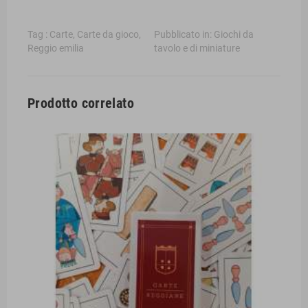
Tag :
Carte
,
Carte da gioco
,
Pubblicato in:
Giochi da
Reggio emilia
tavolo e di miniature
Prodotto correlato