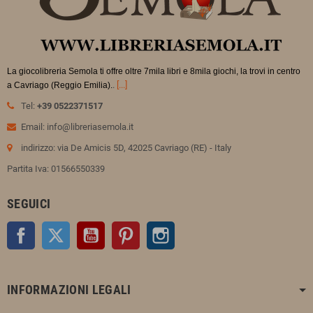
La giocolibreria Semola ti offre oltre 7mila libri e 8mila giochi, la trovi in
centro
.
[...]
a Cavriago (Reggio Emilia).
Tel:
+39 0522371517
Email: info@libreriasemola.it
indirizzo: via De Amicis 5D, 42025 Cavriago (RE) - Italy
Partita Iva: 01566550339
SEGUICI
Facebook
Twitter
YouTube
Pinterest
Instagram
INFORMAZIONI LEGALI