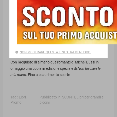
PROMO BUSSI 3X2
02/05/2026
Facebook
NON MOSTRARE QUESTA FINESTRA DI NUOVO.
Con l'acquisto di almeno due romanzi di Michel Bussi in
omaggio una copia in edizione speciale di
Non lasciare la
mia mano.
Fino a esaurimento scorte
Tag :
Libri
,
Pubblicato in:
SCONTI
,
Libri per grandi e
Promo
piccini