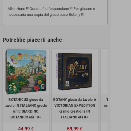
Attenzione !!! Questa è un'espansione !!! Per giocare è
necessaria una copia del gioco base Botany !!!
Potrebbe piacerti anche
BOTANICUS gioco da
BOTANY gioco da tavolo A
TENTALIZING 
tavolo IN ITALIANO giochi
VICTORIAN EXPEDITION
espansione per
uniti GIARDINO
cranio creations IN
cranio creatio
BOTANICO età 10+
ITALIANO età 8+
ITALIANO et
44,99 €
59,99 €
24,99 