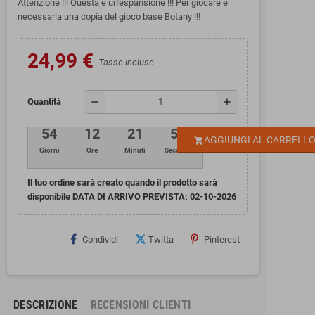
Attenzione !!! Questa è un'espansione !!! Per giocare è
necessaria una copia del gioco base Botany !!!
24,99 €
Tasse incluse
remove
add
Quantità
54
12
21
54
AGGIUNGI AL CARRELL
shopping_cart
Giorni
Ore
Minuti
Secondi
Il tuo ordine sarà creato quando il prodotto sarà
disponibile DATA DI ARRIVO PREVISTA:
02-10-2026
Condividi
Twitta
Pinterest
DESCRIZIONE
RECENSIONI CLIENTI