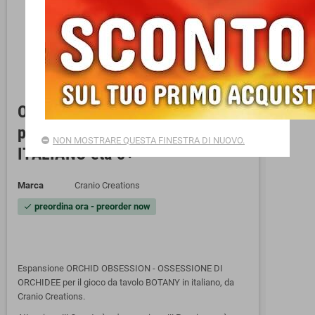
ORCHID OBSESSION espansione
per BOTANY cranio creations IN
NON MOSTRARE QUESTA FINESTRA DI NUOVO.
ITALIANO età 8+
Marca
Cranio Creations
preordina ora - preorder now
check
Espansione ORCHID OBSESSION - OSSESSIONE DI
ORCHIDEE per il gioco da tavolo BOTANY in italiano, da
Cranio Creations.