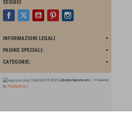
SEGUICI
Facebook
Twitter
YouTube
Pinterest
Instagram
INFORMAZIONI LEGALI
PAGINE SPECIALI:
CATEGORIE:
Copyright © 2025
Libreria Semola snc
| Powered
by
PrestaShop
|