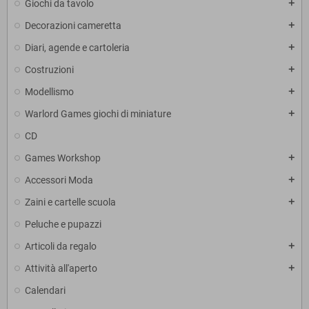
Giochi da tavolo
add
Decorazioni cameretta
add
Diari, agende e cartoleria
add
Costruzioni
add
Modellismo
add
Warlord Games giochi di miniature
add
CD
Games Workshop
add
Accessori Moda
add
Zaini e cartelle scuola
add
Peluche e pupazzi
Articoli da regalo
add
Attività all'aperto
add
Calendari