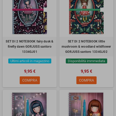
SET DI 2 NOTEBOOK fairy dusk &
SET DI 2 NOTEBOOK little
firefly dawn GORJUSS santoro
mushroom & woodland wildflower
1334GJ01
GORJUSS santoro 1334GJ02
Ultimi articoli in magazzino
Disponibilità immmediata
9,95 €
9,95 €
COMPRA
COMPRA