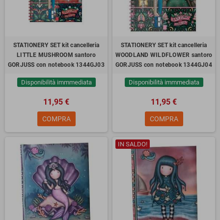
STATIONERY SET kit cancelleria
STATIONERY SET kit cancelleria
LITTLE MUSHROOM santoro
WOODLAND WILDFLOWER santoro
GORJUSS con notebook 1344GJ03
GORJUSS con notebook 1344GJ04
Disponibilità immmediata
Disponibilità immmediata
11,95 €
11,95 €
COMPRA
COMPRA
IN SALDO!