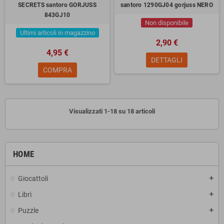
SECRETS santoro GORJUSS
santoro 1290GJ04 gorjuss NERO
843GJ10
Non disponibile
Ultimi articoli in magazzino
2,90 €
4,95 €
DETTAGLI
COMPRA
Visualizzati 1-18 su 18 articoli
HOME
Giocattoli
add
Libri
add
Puzzle
add