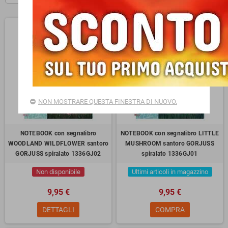
NON MOSTRARE QUESTA FINESTRA DI NUOVO.
NOTEBOOK con segnalibro
NOTEBOOK con segnalibro LITTLE
WOODLAND WILDFLOWER santoro
MUSHROOM santoro GORJUSS
GORJUSS spiralato 1336GJ02
spiralato 1336GJ01
Non disponibile
Ultimi articoli in magazzino
9,95 €
9,95 €
DETTAGLI
COMPRA