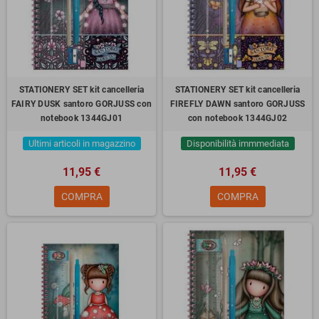
STATIONERY SET kit cancelleria
STATIONERY SET kit cancelleria
FAIRY DUSK santoro GORJUSS con
FIREFLY DAWN santoro GORJUSS
notebook 1344GJ01
con notebook 1344GJ02
Ultimi articoli in magazzino
Disponibilità immmediata
11,95 €
11,95 €
COMPRA
COMPRA