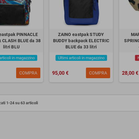
eastpak PINNACLE
ZAINO eastpak STUDY
MAR
k CLASH BLUE da 38
BUDDY backpack ELECTRIC
SPRING
litri BLU
BLUE da 33 litri
articoli in magazzino
Ultimi articoli in magazzino
95,00 €
28,00 €
COMPRA
COMPRA
ati 1-24 su 63 articoli