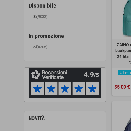
Disponibile
Si
(9032)
In promozione
ZAINO 
Si
(8305)
backpa
24 litr
Ultimi 
55,00 €
NOVITÀ