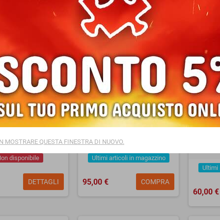
eastpak PINNACLE
ZAINO eastpak PINNACLE
ZAINO 
k MINT MINDFUL da
backpack BRIZE GLOW DARK
backp
38 litri
da 38 litri FANTASIA
da 24 l
N MOSTRARE QUESTA FINESTRA DI NUOVO.
on disponibile
Ultimi articoli in magazzino
Ultimi
95,00 €
DETTAGLI
COMPRA
60,00 €