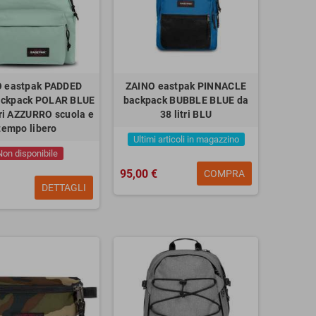
 eastpak PADDED
ZAINO eastpak PINNACLE
ackpack POLAR BLUE
backpack BUBBLE BLUE da
tri AZZURRO scuola e
38 litri BLU
tempo libero
Ultimi articoli in magazzino
Non disponibile
95,00 €
COMPRA
DETTAGLI