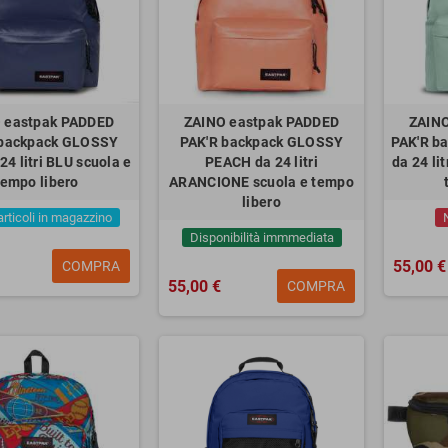
 eastpak PADDED
ZAINO eastpak PADDED
ZAINO
 backpack GLOSSY
PAK'R backpack GLOSSY
PAK'R b
24 litri BLU scuola e
PEACH da 24 litri
da 24 li
tempo libero
ARANCIONE scuola e tempo
libero
articoli in magazzino
Disponibilità immmediata
55,00 €
COMPRA
55,00 €
COMPRA