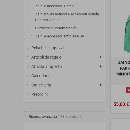
Zaini e accessori Satch
Zaini trolley astucci e accessori scuola
Santoro Gorjuss
Borracce e portamerende
Zaini e accessori ufficiali NBA
Peluche e pupazzi
Articoli da regalo
add
ZAINO
Attività all'aperto
add
PAK'
MINDFU
Calendari
Cancelleria
add
N
Preordini
55,00 €
Ricerca avanzata
(13613 products)