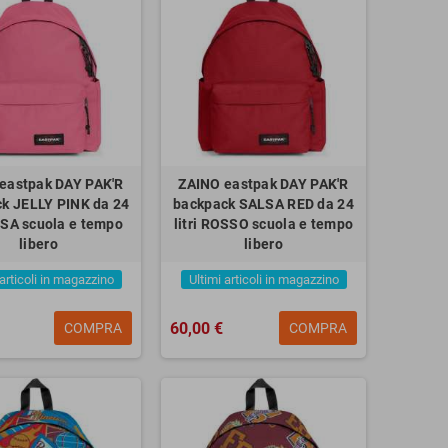
eastpak DAY PAK'R
ZAINO eastpak DAY PAK'R
k JELLY PINK da 24
backpack SALSA RED da 24
ROSA scuola e tempo
litri ROSSO scuola e tempo
libero
libero
 articoli in magazzino
Ultimi articoli in magazzino
60,00 €
COMPRA
COMPRA