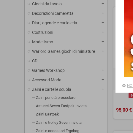
Giochi da tavolo
add
Decorazioni cameretta
add
Diari, agende e cartoleria
add
Costruzioni
add
Modellismo
add
Warlord Games giochi di miniature
add
CD
Games Workshop
add
ZAINO 
backpac
Accessori Moda
add
NO
Zaini e cartelle scuola
add
N
Zaini per età prescolare
Astucci Seven Eastpak Invicta
95,00 €
Zaini Eastpak
Zaini e trolley Seven Invicta
Zaini e accessori Ergobag