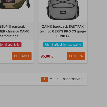
SUPIO eastpak
ZAINO backpack EASTPAK
ER classico CAMO
tecnico GERYS PRO CS grigio
camouflage
SUNDAY
Non disponibile
Ultimi articoli in magazzino
95,00 €
DETTAGLI
COMPRA
1
2
3
navigate_next
SUCCESSIVO