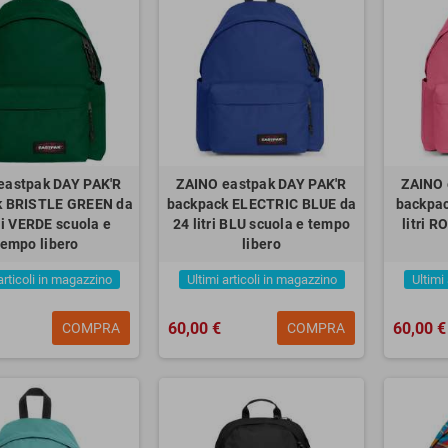
eastpak DAY PAK'R
ZAINO eastpak DAY PAK'R
ZAINO 
k BRISTLE GREEN da
backpack ELECTRIC BLUE da
backpac
tri VERDE scuola e
24 litri BLU scuola e tempo
litri 
tempo libero
libero
articoli in magazzino
Ultimi articoli in magazzino
Ultimi
60,00 €
60,00 €
COMPRA
COMPRA