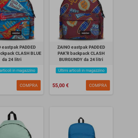
 eastpak PADDED
ZAINO eastpak PADDED
ackpack CLASH BLUE
PAK'R backpack CLASH
da 24 litri
BURGUNDY da 24 litri
 articoli in magazzino
Ultimi articoli in magazzino
55,00 €
COMPRA
COMPRA