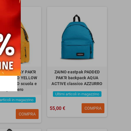
eastpak DAY PAK'R
ZAINO eastpak PADDED
ack MANGO YELLOW
PAK'R backpack AQUA
itri GIALLO scuola e
ACTIVE classico AZZURRO
tempo libero
Ultimi articoli in magazzino
 articoli in magazzino
55,00 €
COMPRA
COMPRA