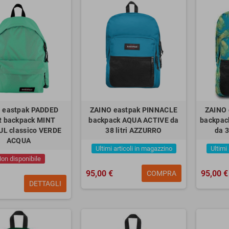
 eastpak PADDED
ZAINO eastpak PINNACLE
ZAINO 
R backpack MINT
backpack AQUA ACTIVE da
backpac
L classico VERDE
38 litri AZZURRO
da 3
ACQUA
Ultimi articoli in magazzino
Ultimi
on disponibile
95,00 €
95,00 €
COMPRA
DETTAGLI