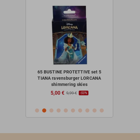
 da tavolo +
65 BUSTINE PROTETTIVE set 5
ABLUXXEN pr
ni IN ITALIANO
TIANA ravensburger LORCANA
gioco di c
shimmering skies
7,50 
5,00 €
€
9,99 €
-50%
-50%