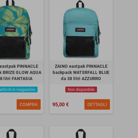
eastpak PINNACLE
ZAINO eastpak PINNACLE
k BRIZE GLOW AQUA
backpack WATERFALL BLUE
8 litri FANTASIA
da 38 litri AZZURRO
 articoli in magazzino
Non disponibile
95,00 €
COMPRA
DETTAGLI