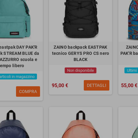
eastpak DAY PAK'R
ZAINO backpack EASTPAK
ZAINO
ck STREAM BLUE da
tecnico GERYS PRO CS nero
PAK'R b
i AZZURRO scuola e
BLACK
tempo libero
Non disponibile
Ultimi
articoli in magazzino
95,00 €
55,00 €
DETTAGLI
COMPRA