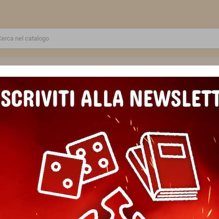
RE
GIOCATTOLI E MODELLINI
PUZZLE E COSTRUZIONI
SCUOLA E TEMPO LIBERO
 EASTPAK
odotti da Eastpak sono i più desiderati dai ragazzi
rodotti.
Ordina per:
New products first