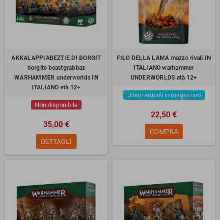
AKKALAPPIABEZTIE DI BORGIT
FILO DELLA LAMA mazzo rivali IN
borgits beastgrabbaz
ITALIANO warhammer
WARHAMMER underworlds IN
UNDERWORLDS età 12+
ITALIANO età 12+
Ultimi articoli in magazzino
Non disponibile
22,50 €
35,00 €
COMPRA
DETTAGLI