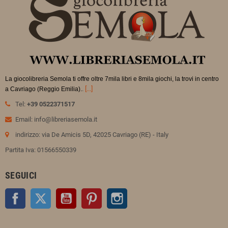
La giocolibreria Semola ti offre oltre 7mila libri e 8mila giochi, la trovi in
centro
.
[...]
a Cavriago (Reggio Emilia).
Tel:
+39 0522371517
Email: info@libreriasemola.it
indirizzo: via De Amicis 5D, 42025 Cavriago (RE) - Italy
Partita Iva: 01566550339
SEGUICI
Facebook
Twitter
YouTube
Pinterest
Instagram