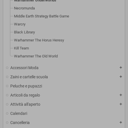
Warhammer Underworlds
Necromunda
Middle Earth Strategy Battle Game
Warcry
Black Library
Warhammer The Horus Heresy
Kill Team
Warhammer The Old World
Accessori Moda
add
Zaini e cartelle scuola
add
Peluche e pupazzi
Articoli da regalo
add
Attività all'aperto
add
Calendari
Cancelleria
add