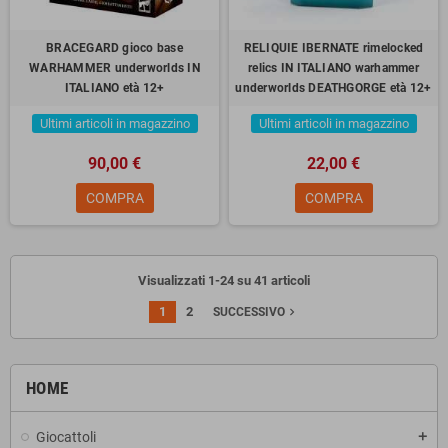
BRACEGARD gioco base
RELIQUIE IBERNATE rimelocked
WARHAMMER underworlds IN
relics IN ITALIANO warhammer
ITALIANO età 12+
underworlds DEATHGORGE età 12+
Ultimi articoli in magazzino
Ultimi articoli in magazzino
90,00 €
22,00 €
COMPRA
COMPRA
Visualizzati 1-24 su 41 articoli
1
2
navigate_next
SUCCESSIVO
HOME
Giocattoli
add