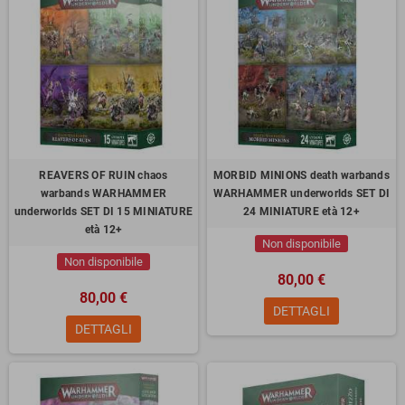
REAVERS OF RUIN chaos
MORBID MINIONS death warbands
warbands WARHAMMER
WARHAMMER underworlds SET DI
underworlds SET DI 15 MINIATURE
24 MINIATURE età 12+
età 12+
Non disponibile
Non disponibile
80,00 €
80,00 €
DETTAGLI
DETTAGLI