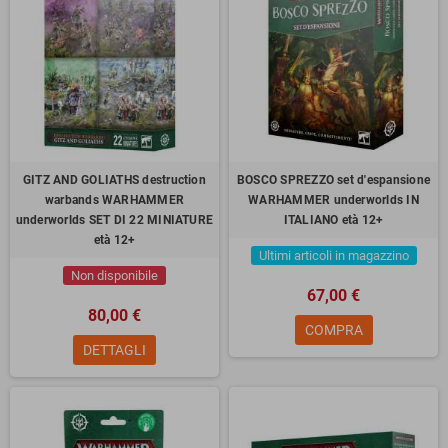
GITZ AND GOLIATHS destruction
BOSCO SPREZZO set d'espansione
warbands WARHAMMER
WARHAMMER underworlds IN
underworlds SET DI 22 MINIATURE
ITALIANO età 12+
età 12+
Ultimi articoli in magazzino
Non disponibile
67,00 €
80,00 €
COMPRA
DETTAGLI