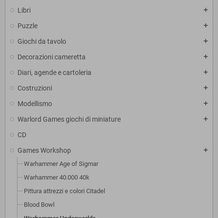
Libri
add
Puzzle
add
Giochi da tavolo
add
Decorazioni cameretta
add
Diari, agende e cartoleria
add
Costruzioni
add
Modellismo
add
Warlord Games giochi di miniature
add
CD
Games Workshop
add
Warhammer Age of Sigmar
Warhammer 40.000 40k
Pittura attrezzi e colori Citadel
Blood Bowl