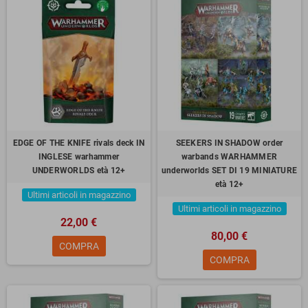
EDGE OF THE KNIFE rivals deck IN
SEEKERS IN SHADOW order
INGLESE warhammer
warbands WARHAMMER
UNDERWORLDS età 12+
underworlds SET DI 19 MINIATURE
età 12+
Ultimi articoli in magazzino
Ultimi articoli in magazzino
22,00 €
80,00 €
COMPRA
COMPRA