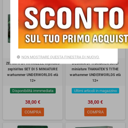
NON MOSTRARE QUESTA FINESTRA DI NUOVO.
ZEFIRITI DI THYRIELLE thyrielles
DECIMA DI THANATEK set di
zephirites SET DI 5 MINIATURE
miniature THANATEK'S TITHE
warhammer UNDERWORLDS età
warhammer UNDERWORLDS età
12+
12+
Disponibilità immmediata
Ultimi articoli in magazzino
38,00 €
38,00 €
COMPRA
COMPRA