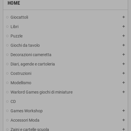
HOME
Giocattoli
add
Libri
add
Puzzle
add
Giochi da tavolo
add
Decorazioni cameretta
add
Diari, agende e cartoleria
add
Costruzioni
add
Modellismo
add
Warlord Games giochi di miniature
add
CD
Games Workshop
add
Accessori Moda
add
Zaini e cartelle scuola
add