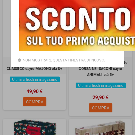
NON MOSTRARE QUESTA FINESTRA DI NUOVO.
MAH JONG gioco da tavolo
JUMPING BAGS gioco all'aperto
CLASSICO cayro MAJONG età 8+
CORSA NEI SACCHI cayro
ANIMALI età 5+
Ultimi articoli in magazzino
Ultimi articoli in magazzino
49,90 €
29,90 €
COMPRA
COMPRA